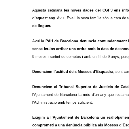
Aquesta setmana
les noves dades del CGPJ ens info
d’aquest any
. Avui, Eva i la seva família són la cara d
de lloguer.
Avui la
PAH de Barcelona denuncia contundentment l’a
sense fer-los arribar una ordre amb la data de desnona
9 mesos i sortint de comptes i amb un fill de 9 anys, per
Denunciem l’actitud dels Mossos d’Esquadra
, sent cò
Denunciem al Tribunal Superior de Justícia de Cat
l’Ajuntament de Barcelona fa més d’un any que reclama.
l’Administració amb temps suficient.
Exigim a l’Ajuntament de Barcelona un reallotjament
comprometi a una denúncia pública als Mossos d’Esquad