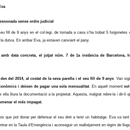
Eva
esnonada sense ordre judicial
eu fill de 9 anys en el col·legi, de tornada a casa s’ha trobat 5 furgonet
 la dutxa. En arribar Eva, ja estaven canviant el pany.
amb data concreta, el jutjat núm. 7 de 1a instància de Barcelona, 
s del 2014, al costat de la seva parella i el seu fill de 9 anys
. Van sig
onòmics i deixen de pagar una sola mensualitat
. En aquell moment
sol
 ella lliura la documentació a la propietat. Aquesta, malgrat rebre-la i dir
 esmenar el més impagat.
ssos que pot donar per defensar el seu dret a tenir un habitatge. Eva va tan
trar en la Taula d’Emergència i aconseguir un reallotjament en règim de lloguer