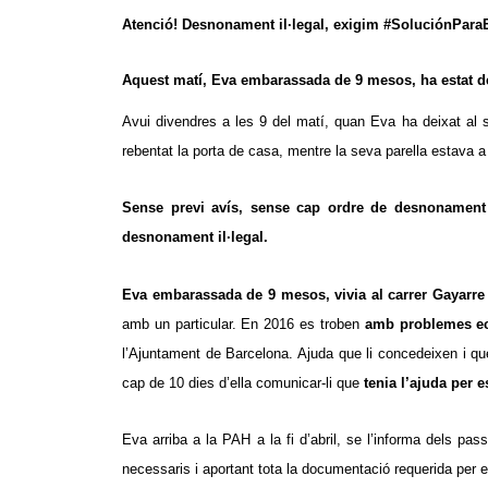
Atenci
ó! Desnonament il·legal, exigim #SoluciónPara
Aquest matí, Eva embarassada de 9 mesos, ha estat d
Avui divendres a les 9 del matí, quan Eva ha deixat al s
rebentat la porta de casa, mentre la seva parella estava a
Sense previ avís, sense cap ordre de desnonament 
desnonament il·legal.
Eva embarassada de 9 mesos, vivia al carrer Gayarre de
amb un particular. En 2016 es troben
amb problemes ec
l’Ajuntament de Barcelona. Ajuda que li concedeixen i que
cap de 10 dies d’ella comunicar-li que
tenia l’ajuda per
Eva arriba a la PAH a la fi d’abril, se l’informa dels pa
necessaris i aportant tota la documentació requerida per en