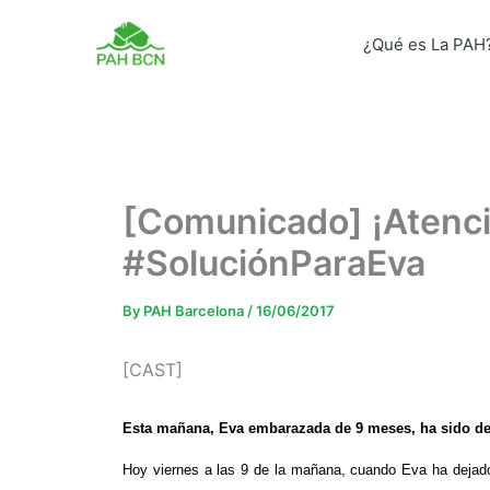
Skip
to
¿Qué es La PAH
content
[Comunicado] ¡Atenció
#SoluciónParaEva
By
PAH Barcelona
/
16/06/2017
[CAST]
Esta mañana, Eva embarazada de 9 meses, ha sido des
Hoy viernes a las 9 de la mañana, cuando Eva ha dejado