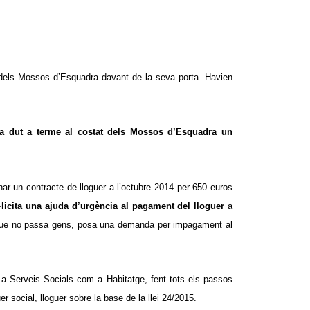
es dels Mossos d’Esquadra davant de la seva porta. Havien
ha dut a terme al costat dels Mossos d’Esquadra un
nar un contracte de lloguer a l’octubre 2014 per 650 euros
·licita una ajuda d’urgència al pagament del lloguer
a
-li que no passa gens, posa una demanda per impagament al
t a Serveis Socials com a Habitatge, fent tots els passos
 social, lloguer sobre la base de la llei 24/2015.