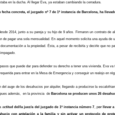
staba en la ducha. Al llegar Eva, ya estaban cambiando la cerradura.
 fecha concreta, el juzgado nº 7 de 1ª instancia de Barcelona, ha llev
sde 2014, junto a su pareja y su hijo de 9 años. Firmaron un contrato de alq
de pagar una sola mensualidad. En aquel momento solicita una ayuda de urg
 documentación a la propiedad. Ésta, a pesar de recibirla y decirle que no
s impagado.
os pasos que puede dar para defender su derecho a tener una vivienda. Eva va
querida para entrar en la Mesa de Emergencia y conseguir un realojo en régim
del auge de los desahucios por alquiler, llegando a producirse la escalofrian
s pues además, en la provincia de
Barcelona se producen unos 26 desahucio
a a
ctitud del/la juez/a del juzgado de 1ª instancia número 7
, p
or llevar 
ucio con antelación a la familia y sin activar un protocolo de prote