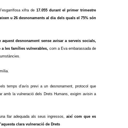
 l’esgarrifosa xifra de
17.055 durant el primer trimestre
ueixen u 26 desnonaments al dia dels quals el 75% són
e aquest desnonament sense avisar a serveis socials,
 a les famílies vulnerables,
com a Eva embarassada de
rcumstàncies.
mília.
 els temps d’avís previ a un desnonament, protocol que
ar amb la vulneració dels Drets Humans, exigim avisin a
 una llar adequada als seus ingressos,
així com que es
’aquesta clara vulneració de Drets