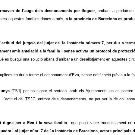
rmaven de l’auge dels desnonaments per lloguer
, arribant a produir-se
e totes aquestes famílies doncs a més,
a la província de Barcelona es prod
ctitud del jutge/a del jutjat de 1a instància número 7, per dur a term
ment amb antelació a la família i sense activar un protocol de protecció
què es busqui una solució abans d’arribar a un desallotjament en aquestes ci
mplices en dur a terme el desnonament d’Eva, sense notificació prèvia a la fa
alunya
(TSJ) per no signar el protocol amb els Ajuntaments on es pacten
 L’actitud del TSJC, enfront dels desnonaments, no pot ser la de col·labor
 digne per a Eva i la seva família
i que pugui viure tranquil·lament en
ra i al jutjat núm. 7 de 1a instància de Barcelona, actors principals d