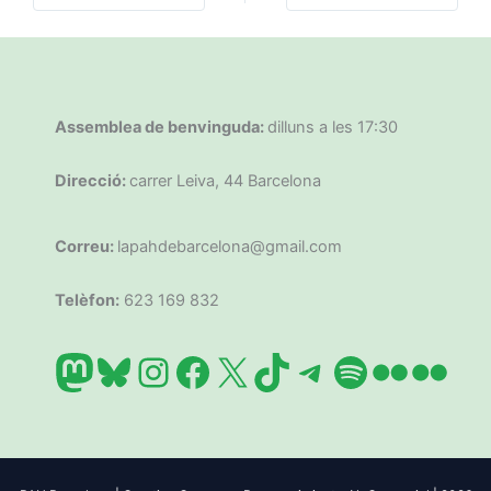
Assemblea de benvinguda:
dilluns a les 17:30
Direcció:
carrer Leiva, 44 Barcelona
Correu:
lapahdebarcelona@gmail.com
Telèfon:
623 169 832
Mastodon
Bluesky
Instagram
Facebook
X
TikTok
Telegram
Spotify
Flickr
Flic