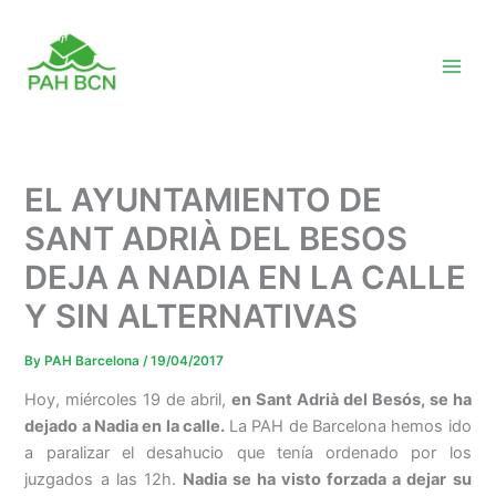
Skip
to
content
EL AYUNTAMIENTO DE
SANT ADRIÀ DEL BESOS
DEJA A NADIA EN LA CALLE
Y SIN ALTERNATIVAS
By
PAH Barcelona
/
19/04/2017
Hoy, miércoles 19 de abril,
en Sant Adrià del Besós, se ha
dejado a Nadia en la calle.
La PAH de Barcelona hemos ido
a paralizar el desahucio que tenía ordenado por los
juzgados a las 12h.
Nadia se ha visto forzada a dejar su