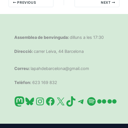
PREVIOUS
NEXT
Assemblea de benvinguda:
dilluns a les 17:30
Direcció:
carrer Leiva, 44 Barcelona
Correu:
lapahdebarcelona@gmail.com
Telèfon:
623 169 832
Mastodon
Bluesky
Instagram
Facebook
X
TikTok
Telegram
Spotify
Flickr
Flic