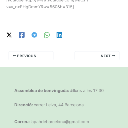
v=v_nxEHgDmmY&w=560&h=315]
PREVIOUS
NEXT
Assemblea de benvinguda:
dilluns a les 17:30
Direcció:
carrer Leiva, 44 Barcelona
Correu:
lapahdebarcelona@gmail.com