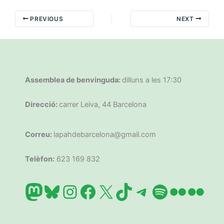
PREVIOUS
NEXT
Assemblea de benvinguda:
dilluns a les 17:30
Direcció:
carrer Leiva, 44 Barcelona
Correu:
lapahdebarcelona@gmail.com
Telèfon:
623 169 832
Mastodon
Bluesky
Instagram
Facebook
X
TikTok
Telegram
Spotify
Flickr
Flic