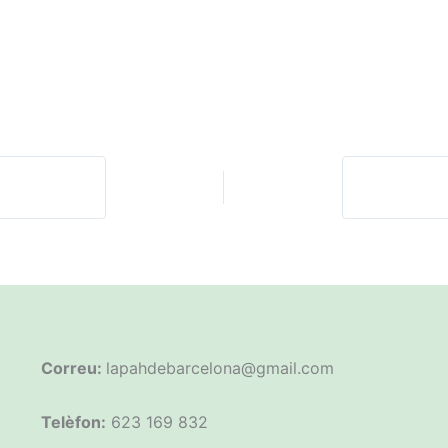
Correu:
lapahdebarcelona@gmail.com
Telèfon:
623 169 832