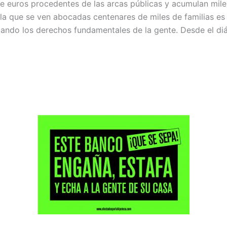
de euros procedentes de las arcas públicas y acumulan mile
 a la que se ven abocadas centenares de miles de familias e
elando los derechos fundamentales de la gente. Desde el diá