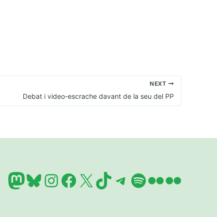
NEXT
Debat i video-escrache davant de la seu del PP
Mastodon
Bluesky
Instagram
Facebook
X
TikTok
Telegram
Spotify
Flickr
Flickr