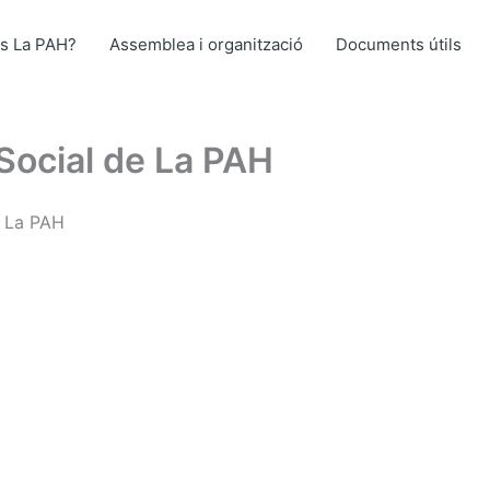
s La PAH?
Assemblea i organització
Documents útils
 Social de La PAH
e La PAH