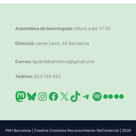
Assemblea de benvinguda:
dilluns a les 17:30
Direcció:
carrer Leiva, 44 Barcelona
Correu:
lapahdebarcelona@gmail.com
Telèfon:
623 169 832
Mastodon
Bluesky
Instagram
Facebook
X
TikTok
Telegram
Spotify
Flickr
Flic
PAH Barcelona | Creative Commons Reconocimiento-NoComercial | 2026