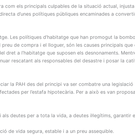
ra com els principals culpables de la situació actual, injust
ecta d’unes polítiques públiques encaminades a convertir l
tatge. Les polítiques d’habitatge que han promogut la bomboll
n al preu de compra i el lloguer, són les causes principals 
 del dret a l’habitatge que suposen els desnonaments. Mentr
uar rescatant als responsables del desastre i posar la catif
iciar la PAH des del principi va ser combatre una legislació 
fectades per l’estafa hipotecària. Per a això es van propos
fi als deutes per a tota la vida, a deutes il·legítims, garant
ció de vida segura, estable i a un preu assequible.