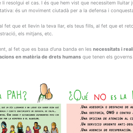
 li resolgui el cas. I és que hem vist que necessitem lluitar
tativa: és un moviment ciutadà per a la defensa i conquesta
l fet que et llevin la teva llar, els teus fills, al fet que et r
tració, els mitjans, etc.
ent, al fet que es basa d’una banda en les
necessitats i real
gacions en matèria de drets humans
que tenen els governs i