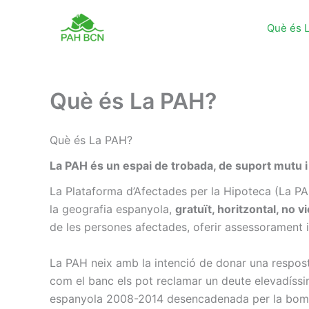
Vés
al
Què és 
contingut
Què és La PAH?
Què és La PAH?
La PAH és un espai de trobada, de suport mutu i 
La Plataforma d’Afectades per la Hipoteca (La PA
la geografia espanyola,
gratuït, horitzontal, no v
de les persones afectades, oferir assessorament 
La PAH neix amb la intenció de donar una respost
com el banc els pot reclamar un deute elevadíssim 
espanyola 2008-2014 desencadenada per la bombo