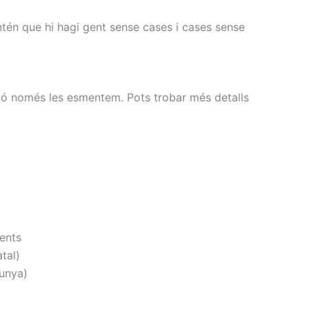
entén que hi hagi gent sense cases i cases sense
ió només les esmentem. Pots trobar més detalls
ents
tal)
lunya)