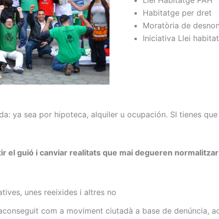
Llei Habitatge PAH
Habitatge per dret
Moratòria de desno
Iniciativa Llei habita
nda: ya sea por hipoteca, alquiler u ocupación. SI tienes qu
 el guió i canviar realitats que mai degueren normalitzar
tives, unes reeixides i altres no
aconseguit com a moviment ciutadà a base de denúncia, ac