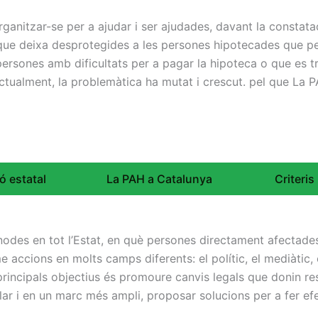
nitzar-se per a ajudar i ser ajudades, davant la constatac
 que deixa desprotegides a les persones hipotecades que pe
 persones amb dificultats per a pagar la hipoteca o que es
ctualment, la problemàtica ha mutat i crescut. pel que L
ó estatal
La PAH a Catalunya
Criteri
des en tot l’Estat, en què persones directament afectades i
e accions en molts camps diferents: el polític, el mediàtic,
s principals objectius és promoure canvis legals que donin 
ar i en un marc més ampli, proposar solucions per a fer efec