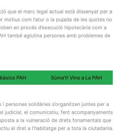
ió que el marc legal actual està dissenyat per a
r motius com l’atur o la pujada de les quotes no
 troben en procés d’execució hipotecària com a
a PAH també aglutina persones amb problemes de
s bàsics PAH
Súma’t! Vine a La PAH
 persones solidàries s’organitzen juntes per a
 el judicial, el comunicatiu, fent acompanyaments
resposta a la vulneració de drets fonamentals que
tiu el dret a l’habitatge per a tota la ciutadania.