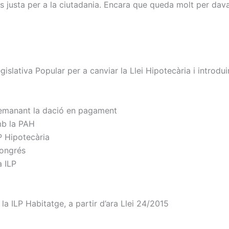
és justa per a la ciutadania. Encara que queda molt per dava
Legislativa Popular per a canviar la Llei Hipotecària i introd
demanant la dació en pagament
mb la PAH
P Hipotecària
Congrés
a ILP
a ILP Habitatge, a partir d’ara Llei 24/2015