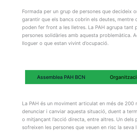
Formada per un grup de persones que decideix orga
garantir que els bancs cobrin els deutes, mentre
poden fer front a les lletres. La PAH agrupa tant
persones solidàries amb aquesta problemàtica. A
lloguer o que estan vivint d’ocupació.
Assemblea PAH BCN
Organitzaci
La PAH és un moviment articulat en més de 200 no
denunciar i canviar aquesta situació, duent a term
o mitjançant l’acció directa, entre altres. Un del
sofreixen les persones que veuen en risc la seva ll