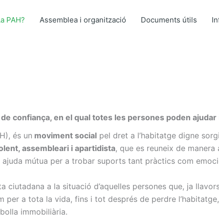
La PAH?
Assemblea i organització
Documents útils
I
de confiança, en el qual totes les persones poden ajudar 
H), és un
moviment social
pel dret a l’habitatge digne sorg
iolent, assembleari i apartidista
, que es reuneix de manera 
i ajuda mútua per a trobar suports tant pràctics com emoci
a ciutadana a la situació d’aquelles persones que, ja llavo
per a tota la vida, fins i tot després de perdre l’habitatge,
lla immobiliària.