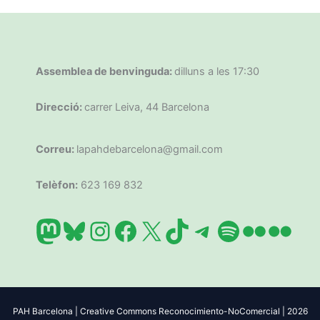
Assemblea de benvinguda:
dilluns a les 17:30
Direcció:
carrer Leiva, 44 Barcelona
Correu:
lapahdebarcelona@gmail.com
Telèfon:
623 169 832
Mastodon
Bluesky
Instagram
Facebook
X
TikTok
Telegram
Spotify
Flickr
Flic
PAH Barcelona | Creative Commons Reconocimiento-NoComercial | 2026