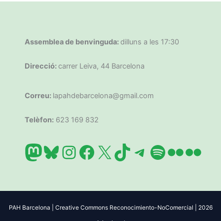
Assemblea de benvinguda:
dilluns a les 17:30
Direcció:
carrer Leiva, 44 Barcelona
Correu:
lapahdebarcelona@gmail.com
Telèfon:
623 169 832
Mastodon
Bluesky
Instagram
Facebook
X
TikTok
Telegram
Spotify
Flickr
Flic
PAH Barcelona | Creative Commons Reconocimiento-NoComercial | 2026