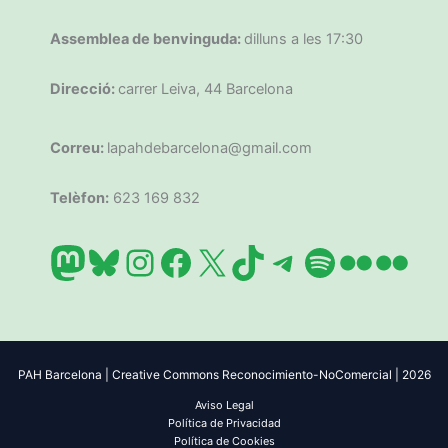
Assemblea de benvinguda:
dilluns a les 17:30
Direcció:
carrer Leiva, 44 Barcelona
Correu:
lapahdebarcelona@gmail.com
Telèfon:
623 169 832
Mastodon
Bluesky
Instagram
Facebook
X
TikTok
Telegram
Spotify
Flickr
Flic
PAH Barcelona | Creative Commons Reconocimiento-NoComercial | 2026
Aviso Legal
Política de Privacidad
Política de Cookies