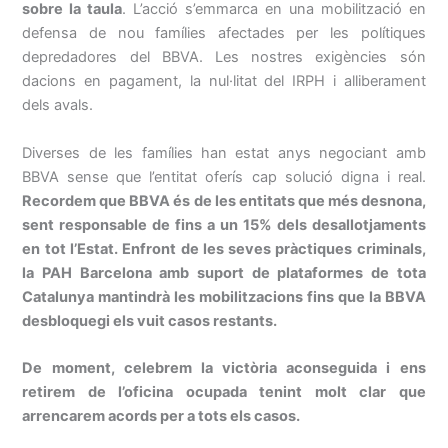
sobre la taula
. L’acció s’emmarca en una mobilització en
defensa de nou famílies afectades per les polítiques
depredadores del
BBVA
. Les nostres exigències són
dacions en pagament, la nul·litat del
IRPH
i alliberament
dels avals.
Diverses de les famílies han estat anys negociant amb
BBVA
sense que l’entitat oferís cap solució digna i real.
Recordem que
BBVA
és de les entitats que més desnona,
sent responsable de fins a un 15% dels desallotjaments
en tot l’Estat. Enfront de les seves pràctiques criminals,
la
PAH
Barcelona amb suport de plataformes de tota
Catalunya mantindrà les mobilitzacions fins que la
BBVA
desbloquegi els vuit casos restants.
De moment, celebrem la victòria aconseguida i ens
retirem de l’oficina ocupada tenint molt clar que
arrencarem acords per a tots els casos.