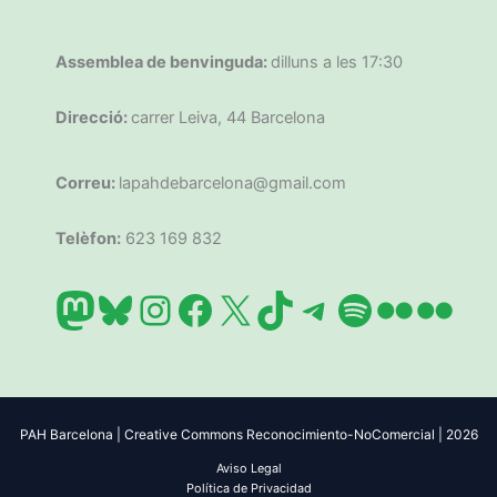
Assemblea de benvinguda:
dilluns a les 17:30
Direcció:
carrer Leiva, 44 Barcelona
Correu:
lapahdebarcelona@gmail.com
Telèfon:
623 169 832
Mastodon
Bluesky
Instagram
Facebook
X
TikTok
Telegram
Spotify
Flickr
Flic
PAH Barcelona | Creative Commons Reconocimiento-NoComercial | 2026
Aviso Legal
Política de Privacidad