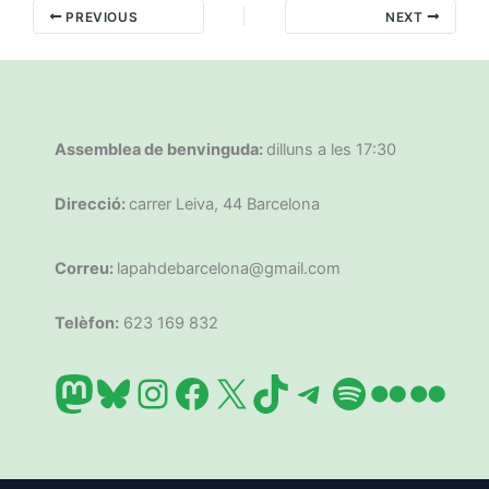
PREVIOUS
NEXT
Assemblea de benvinguda:
dilluns a les 17:30
Direcció:
carrer Leiva, 44 Barcelona
Correu:
lapahdebarcelona@gmail.com
Telèfon:
623 169 832
Mastodon
Bluesky
Instagram
Facebook
X
TikTok
Telegram
Spotify
Flickr
Flic