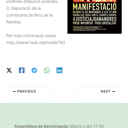
víctimes d’abusos policials.
3. Depuració de la
comissaria de Nou de la
Rambla.
Per més informació veure:
http://www.favb.cat/node/782
PREVIOUS
NEXT
Assemblea de benvinguda:
dilluns a les 17:30