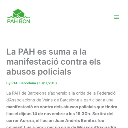
Skip
to
content
La PAH es suma a la
manifestació contra els
abusos policials
By
PAH Barcelona
/
13/11/2013
La PAH de Barcelona s’adhereix a la crida de la Federació
d’Associacions de Veïns de Barcelona a participar a una
manifestació en contra dels abusos policials que tindrà
lloc el dijous 14 de novembre a les 19.30h
.
Sortirà del
carrer Aurora, el lloc on Juan Andrés Benítez fou
colpejat fins a morir per un grup de Mossos d’Esquadra
.