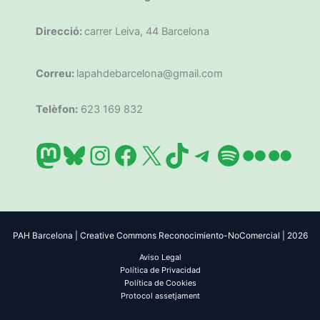
Direcció:
carrer Leiva, 44 Barcelona
Correu:
lapahdebarcelona@gmail.com
Telèfon:
623 169 832
Mastodon
Bluesky
Instagram
Facebook
X
TikTok
Telegram
Spotify
Flickr
Flic
PAH Barcelona | Creative Commons Reconocimiento-NoComercial | 2026
Aviso Legal
Política de Privacidad
Política de Cookies
Protocol assetjament