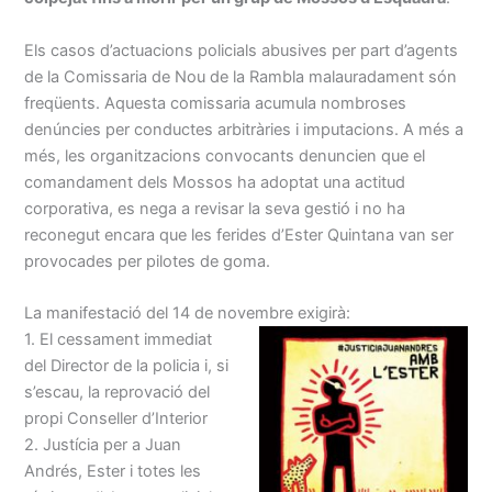
Els casos d’actuacions policials abusives per part d’agents
de la Comissaria de Nou de la Rambla malauradament són
freqüents. Aquesta comissaria acumula nombroses
denúncies per conductes arbitràries i imputacions. A més a
més, les organitzacions convocants denuncien que el
comandament dels Mossos ha adoptat una actitud
corporativa, es nega a revisar la seva gestió i no ha
reconegut encara que les ferides d’Ester Quintana van ser
provocades per pilotes de goma.
La manifestació del 14 de novembre exigirà:
1. El cessament immediat
del Director de la policia i, si
s’escau, la reprovació del
propi Conseller d’Interior
2. Justícia per a Juan
Andrés, Ester i totes les