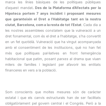
marca les línies bàsiques de les polítiques públiques
d’aquest mandat
. Des de la Plataforma d’Afectats per la
Hipoteca portem 7 anys incidint i proposant mesures
que garanteixin el Dret a l’Habitatge tant en la nostra
ciutat, Barcelona, com a la resta de tot l’Estat
. Cada dia a
les nostres assemblees constatem que la vulneració a un
dret fonamental, com és el dret a l’habitatge, s’ha convertit
en un fet quotidià. Vulneració que ha vingut acompanyada
amb el consentiment de les institucions, què no han fet
més que polítiques pal·liatives en front l’emergència
habitacional que patim, posant
parxes
al drama que viuen
milers de famílies i legislant per afavorir les entitats
financeres en vers a la població.
Som conscients que moltes mesures són de caràcter
estatal i que els canvis estructurals han de ser facilitats
obligatòriament pel govern central i el Congrés. Però a la