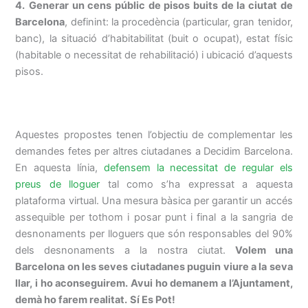
4.
Generar un cens públic de pisos buits de la ciutat de
Barcelona
, definint: la procedència (particular, gran tenidor,
banc), la situació d’habitabilitat (buit o ocupat), estat físic
(habitable o necessitat de rehabilitació) i ubicació d’aquests
pisos.
Aquestes propostes tenen l’objectiu de complementar les
demandes fetes per altres ciutadanes a Decidim Barcelona.
En aquesta línia,
defensem la necessitat de regular els
preus de lloguer
tal como s’ha expressat a aquesta
plataforma virtual
. Una mesura bàsica per garantir un accés
assequible per tothom i posar punt i final a la sangria de
desnonaments per lloguers que són responsables del 90%
dels desnonaments a la nostra ciutat.
Volem una
Barcelona on les seves ciutadanes puguin viure a la seva
llar, i ho aconseguirem. Avui ho demanem a l’Ajuntament,
demà ho farem realitat.
Sí Es Pot!