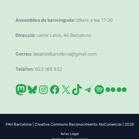
Assemblea de benvinguda:
dilluns a les 17:30
Direcció:
carrer Leiva, 44 Barcelona
Correu:
lapahdebarcelona@gmail.com
Telèfon:
623 169 832
Mastodon
Bluesky
Instagram
Facebook
X
TikTok
Telegram
Spotify
Flickr
Flic
PAH Barcelona | Creative Commons Reconocimiento-NoComercial | 2026
Aviso Legal