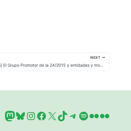
NEXT
[Comunicado] El Grupo Promotor de la 24/2015 y entidades y movimientos sociales apelamos a que los Jueces a la Administración Pública apliquen la ley sin excusas
Mastodon
Bluesky
Instagram
Facebook
X
TikTok
Telegram
Spotify
Flickr
Flickr