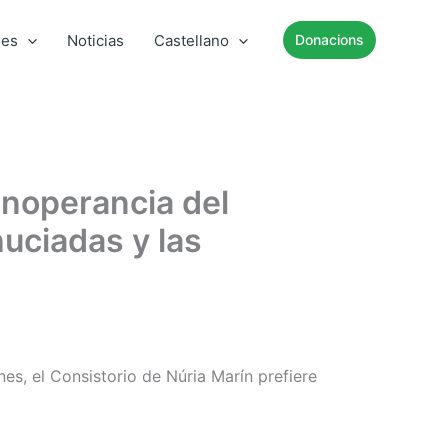
mes
Noticias
Castellano
Donacions
inoperancia del
huciadas y las
es, el Consistorio de Núria Marín prefiere