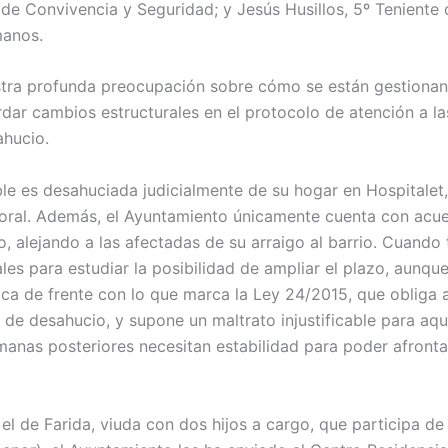
 de Convivencia y Seguridad; y Jesús Husillos, 5º Teniente 
manos.
stra profunda preocupación sobre cómo se están gestionan
rdar cambios estructurales en el protocolo de atención a l
ahucio.
le es desahuciada judicialmente de su hogar en Hospitalet,
oral. Además, el Ayuntamiento únicamente cuenta con acue
, alejando a las afectadas de su arraigo al barrio. Cuando t
ales para estudiar la posibilidad de ampliar el plazo, aunq
oca de frente con lo que marca la Ley 24/2015, que obliga a
de desahucio, y supone un maltrato injustificable para aque
manas posteriores necesitan estabilidad para poder afronta
l de Farida, viuda con dos hijos a cargo, que participa de