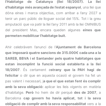
l’Habitatge de Catalunya (llei 18/2007).
La llei
d’habitatge més avançada de l’estat espanyol
, una llei que
dóna eines i marca objectius, com arribar a l’any 2027 a
tenir un parc públic de lloguer social del 15%. Tot i la greu
amputació que va patir la llei l’any 2011 amb la llei OMNIBUS
del president Mas, encara queden algunes
eines que
permeten mobilitzar l’habitatge buit.
Ahir celebràvem l’anunci de l’
Ajuntament de Barcelona
que imposarà quatre sancions de 315.000€ cada una a la
SAREB, BBVA i el Santander pels quatre habitatges que
estan incomplint la funció social establerta a la llei
18/2007
. És certament e
strany que la PAH hagi de
felicitar
o dir que en aquesta ocasió el govern ha fet un
pas valent i necessari, j
a que el que estan fent és complir
amb la seva obligació:
aplicar les lleis vigents en matèria
d’habitatge.
Però
ho hem de dir perquè
des de 2007
, a
Barcelona
cap govern ho havia aplicat, tot i la seva
obligació de complir amb la seva responsabilitat
vers a la