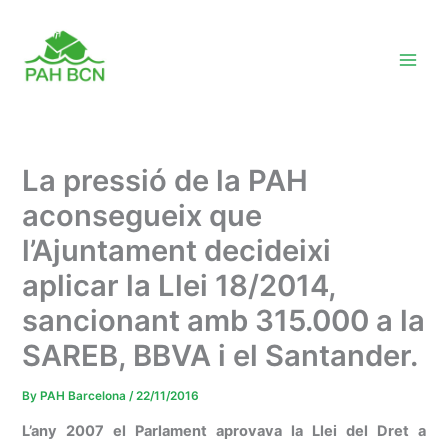
Skip
to
content
La pressió de la PAH
aconsegueix que
l’Ajuntament decideixi
aplicar la Llei 18/2014,
sancionant amb 315.000 a la
SAREB, BBVA i el Santander.
By
PAH Barcelona
/
22/11/2016
L’any 2007 el Parlament aprovava la Llei del Dret a