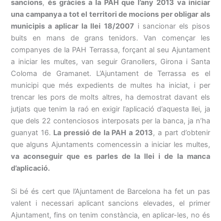
sancions
,
és gràcies a la PAH que l’any 2013 va iniciar
una campanya a tot el territori de mocions per obligar als
municipis a aplicar la llei 18/2007
i sancionar els pisos
buits en mans de grans tenidors. Van començar les
companyes de la PAH Terrassa, forçant al seu Ajuntament
a iniciar les multes, van seguir Granollers, Girona i Santa
Coloma de Gramanet. L’Ajuntament de Terrassa es el
municipi que més expedients de multes ha iniciat, i per
trencar les pors de molts altres, ha demostrat davant els
jutjats que tenim la raó en exigir l’aplicació d’aquesta llei, ja
que dels 22 contenciosos interposats per la banca, ja n’ha
guanyat 16.
La pressió de la PAH a 2013
, a part d’obtenir
que alguns Ajuntaments comencessin a iniciar les multes,
va aconseguir que es parles de la llei i de la manca
d’aplicació.
Si bé és cert que l’Ajuntament de Barcelona ha fet un pas
valent i necessari aplicant sancions elevades, el primer
Ajuntament, fins on tenim constància, en aplicar-les, no és