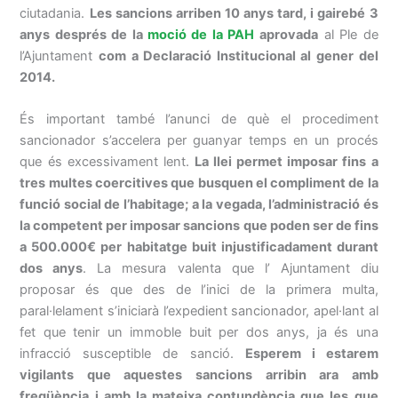
ciutadania.
Les sancions arriben 10 anys tard, i gairebé 3
anys després de la
moció de la PAH
aprovada
al Ple de
l’Ajuntament
com a Declaració Institucional al gener del
2014.
És important també l’anunci de què el procediment
sancionador s’accelera per guanyar temps en un procés
que és excessivament lent.
La llei permet imposar fins a
tres multes coercitives que busquen el compliment de la
funció social de l’habitage; a la vegada, l’administració és
la competent per imposar sancions que poden ser de fins
a 500.000€ per habitatge buit injustificadament durant
dos anys
. La mesura valenta que l’ Ajuntament diu
proposar és que des de l’inici de la primera multa,
paral·lelament s’iniciarà l’expedient sancionador, apel·lant al
fet que tenir un immoble buit per dos anys, ja és una
infracció susceptible de sanció.
Esperem i estarem
vigilants que aquestes sancions arribin ara amb
freqüència i amb la mateixa contundència que les que