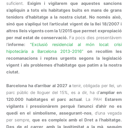
suficient.
Exigim i vigilarem que aquestes sancions
s’apliquin a tots els habitatges buits en mans de grans
tenidors d’habitatge a la nostra ciutat. No només això,
sinó que s’apliqui tot l’articulat vigent de la llei 18/2007 i
altres lleis vigents com la 1/2015 que permet expropiació
per mal estat de conservació.
Fa pocs dies presentàvem
l’
informe:
“Exclusió residencial al món local: crisi
hipotecària a Barcelona 2013-2016”
on recollim les
recomanacions i reptes urgents segons la legislació
vigent i als problemes d’habitatge que patim a la nostra
ciutat.
Barcelona ha d’arribar al 2027 a
tenir, obligada per llei, un
parc públic de lloguer del 15%, es a dir, ha d’
ampliar en
120.000 habitatges el parc actual
. La PAH
Estarem
vigilants i pressionàrem perquè l’anunci d’ahir no es
quedi en el simbolisme, assegurant-nos
, d’una vegada
per sempre,
que es compleix amb el Dret a l’habitatge.
Des de el carrer, amb la legitimitat a la mà, seguim