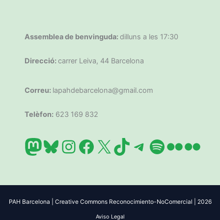
Assemblea de benvinguda:
dilluns a les 17:30
Direcció:
carrer Leiva, 44 Barcelona
Correu:
lapahdebarcelona@gmail.com
Telèfon:
623 169 832
Mastodon
Bluesky
Instagram
Facebook
X
TikTok
Telegram
Spotify
Flickr
Flic
PAH Barcelona | Creative Commons Reconocimiento-NoComercial | 2026
Aviso Legal