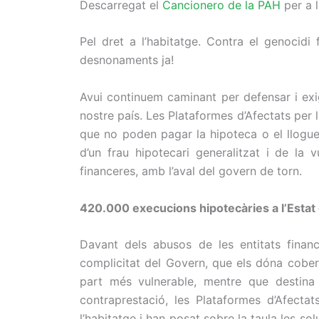
Descarregat el
Cancionero de la PAH
per a 
Pel dret a l’habitatge. Contra el genocidi
desnonaments ja!
Avui continuem caminant per defensar i exig
nostre país. Les Plataformes d’Afectats per 
que no poden pagar la hipoteca o el llog
d’un frau hipotecari generalitzat i de la 
financeres, amb l’aval del govern de torn.
420.000 execucions hipotecàries a l’Estat
Davant dels abusos de les entitats financ
complicitat del Govern, que els dóna cobert
part més vulnerable, mentre que destina
contraprestació, les Plataformes d’Afecta
l’habitatge i han posat sobre la taula les s