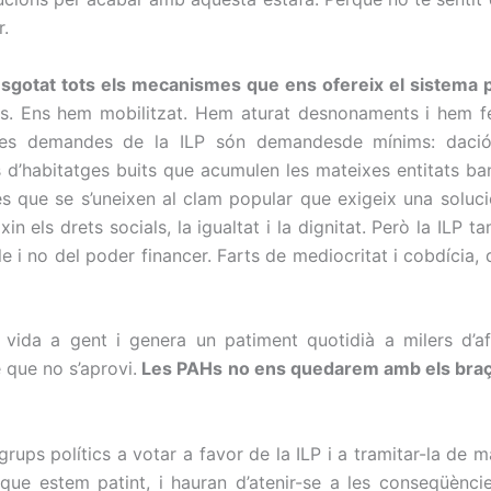
r.
esgotat tots els mecanismes que ens ofereix el sistema pe
ítics. Ens hem mobilitzat. Hem aturat desnonaments i hem f
l. Les demandes de la ILP són demandesde mínims: daci
s d’habitatges buits que acumulen les mateixes entitats ban
res que se s’uneixen al clam popular que exigeix una soluc
in els drets socials, la igualtat i la dignitat. Però la ILP
 i no del poder financer. Farts de mediocritat i cobdícia,
la vida a gent i genera un patiment quotidià a milers d
 que no s’aprovi.
Les PAHs no ens quedarem amb els braços
grups polítics a votar a favor de la ILP i a tramitar-la de 
que estem patint, i hauran d’atenir-se a les conseqüènc