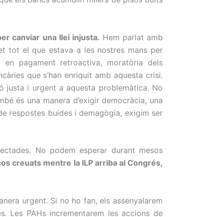
r canviar una llei injusta.
Hem parlat amb
et tot el que estava a les nostres mans per
ó en pagament retroactiva, moratòria dels
càries que s’han enriquit amb aquesta crisi.
ió justa i urgent a aquesta problemàtica. No
 també és una manera d’exigir democràcia, una
 de respostes buides i demagògia, exigim ser
’afectades. No podem esperar durant mesos
 creuats mentre la ILP arriba al Congrés,
manera urgent. Si no ho fan, els assenyalarem
ies. Les PAHs incrementarem les accions de