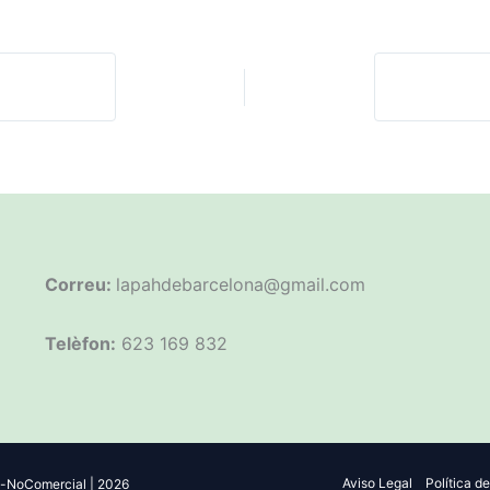
Correu:
lapahdebarcelona@gmail.com
Telèfon:
623 169 832
Aviso Legal
Política d
-NoComercial | 2026