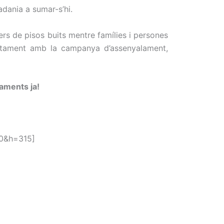
adania a sumar-s’hi.
ers de pisos buits mentre famílies i persones
untament amb la campanya d’assenyalament,
naments ja!
0&h=315]