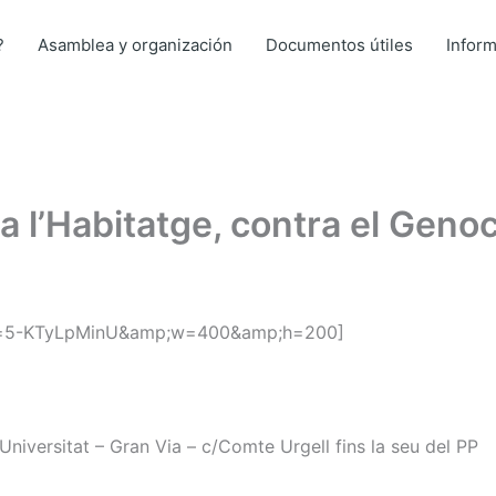
?
Asamblea y organización
Documentos útiles
Infor
a l’Habitatge, contra el Geno
?v=5-KTyLpMinU&amp;w=400&amp;h=200]
Universitat – Gran Via – c/Comte Urgell fins la seu del PP