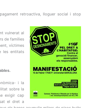
pagament retroactiva, lloguer social i stop
nt vulnerat al
rs de famílies
ent, víctimes
 les entitats
ables.
onòmica- i la
litat sobre la
e exigir cap
sat el dret a
 que els bancs acumulin milers de pisos buits