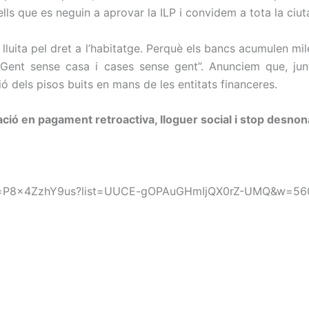
lls que es neguin a aprovar la ILP i convidem a tota la ciut
lluita pel dret a l’habitatge. Perquè els bancs acumulen mil
? Gent sense casa i cases sense gent”. Anunciem que, j
ó dels pisos buits en mans de les entitats financeres.
ció en pagament retroactiva, lloguer social i stop desno
h?v=P8x4ZzhY9us?list=UUCE-gOPAuGHmIjQX0rZ-UMQ&w=56