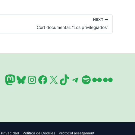
NEXT
Curt documental: “Los privilegiados”
Mastodon
Bluesky
Instagram
Facebook
X
TikTok
Telegram
Spotify
Flickr
Flickr
e Privacidad
Política de Cookies
Protocol assetjament