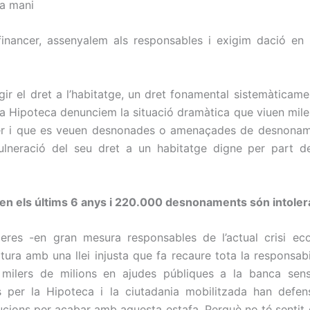
la mani
 financer, assenyalem als responsables i exigim dació en 
ir el dret a l’habitatge, un dret fonamental sistemàticame
la Hipoteca denunciem la situació dramàtica que viuen mile
uer i que es veuen desnonades o amenaçades de desnonam
vulneració del seu dret a un habitatge digne per part de
 en els últims 6 anys i 220.000 desnonaments són intoler
eres -en gran mesura responsables de l’actual crisi ec
ura amb una llei injusta que fa recaure tota la responsabi
 milers de milions en ajudes públiques a la banca sens
ts per la Hipoteca i la ciutadania mobilitzada han defen
olucions per acabar amb aquesta estafa. Perquè no té sentit