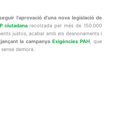
guir l’aprovació d’una nova legislació de
LP ciutadana
recolzada per més de 150.000
aments justos, acabar amb els desnonaments i
mitjançant la campanya
Exigències PAH
, que
er sense demora.