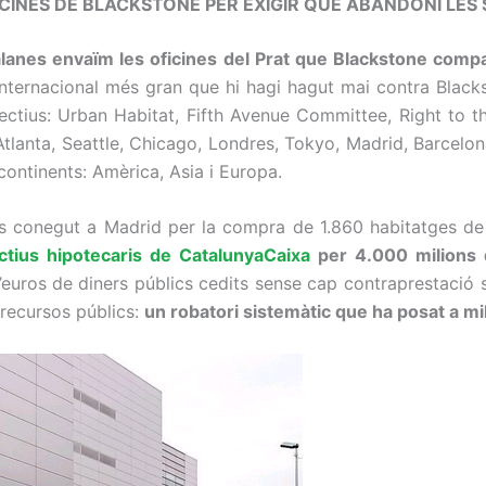
CINES DE BLACKSTONE PER EXIGIR QUE ABANDONI LES 
lanes envaïm les oficines del Prat que Blackstone comp
 internacional més gran que hi hagi hagut mai contra Black
lectius: Urban Habitat, Fifth Avenue Committee, Right to th
Atlanta, Seattle, Chicago, Londres, T
okyo, Madrid, Barcelon
ontinents: Amèrica, Asia i Europa.
és conegut a Madrid per la compra de 1.860 habitatges de 
tius hipotecaris de CatalunyaCaixa
per 4.000 milions 
’
euros
de diners públics cedits sense cap contraprestació 
 recursos públics:
un robatori sistemàtic que ha posat a mi