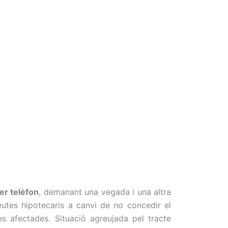
er telèfon
, demanant una
vegada
i
una
altra
eutes hipotecaris a canvi de no concedir el
es afectades. Situació agreujada pel tracte