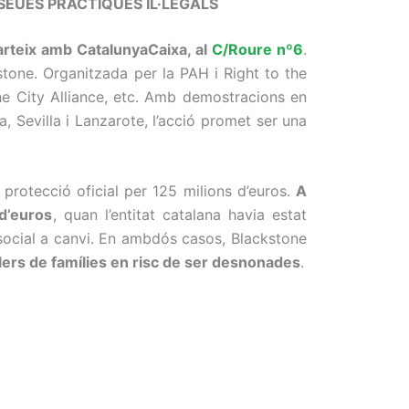
SEUES PRÀCTIQUES IL·LEGALS
arteix amb CatalunyaCaixa, al
C/Roure nº6
.
stone
. Organitzada per la PAH i Right to the
e City Alliance, etc.
Amb demostracions en
a,
Sevilla i
Lanzarote,
l’acció promet ser una
protecció oficial per 125 milions
d’
euros.
A
d’euros
, quan l’entitat catalana havia estat
social a canvi. En ambdós casos, Blackstone
lers de famílies en risc de ser desnonades
.