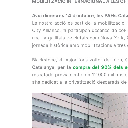
MOBILITZACIÓ INTERNACIONAL A LES OFI
Avui dimecres 14 d’octubre, les PAHs Cata
La nostra acció és part de la mobilització
City Alliance
, hi
participen desenes
de col·
una llarga llista de ciutats com Nova York, 
jornada històrica
amb mobilitzacions a tres c
Blackstone, el major fons voltor del món, 
Catalunya, per la
compra del 90% dels ac
rescatada prèviament amb 12.000 milions
d
s’ha dedicat a la privatització descarada de