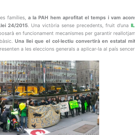
es famílies,
a la PAH hem aprofitat el temps i vam aconse
Llei 24/2015
. Una victòria sense precedents, fruit d’una
I
ue posarà en funcionament mecanismes per garantir reallotj
bàsic
.
Una llei que el col·lectiu convertirà en estatal 
 presenten a les eleccions generals a aplicar-la al país senc