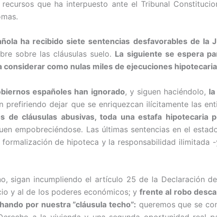
recursos que ha interpuesto ante el Tribunal Constitucio
omas.
ñola ha recibido siete sentencias desfavorables de la J
re sobre las cláusulas suelo.
La siguiente se espera pa
a considerar como nulas miles de ejecuciones hipotecaria
obiernos españoles han ignorado
, y siguen haciéndolo,
la
 prefiriendo dejar que se enriquezcan ilícitamente las ent
os de cláusulas abusivas, toda una estafa hipotecaria 
siguen empobreciéndose. Las últimas sentencias en el esta
e formalización de hipoteca y la responsabilidad ilimitada
o, sigan incumpliendo el artículo 25 de la Declaración d
cio y al de los poderes económicos; y
frente al robo desc
hando por nuestra ”cláusula techo”:
queremos que se conv