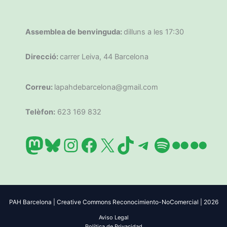
Assemblea de benvinguda:
dilluns a les 17:30
Direcció:
carrer Leiva, 44 Barcelona
Correu:
lapahdebarcelona@gmail.com
Telèfon:
623 169 832
Mastodon
Bluesky
Instagram
Facebook
X
TikTok
Telegram
Spotify
Flickr
Flic
PAH Barcelona | Creative Commons Reconocimiento-NoComercial | 2026
Aviso Legal
Política de Privacidad