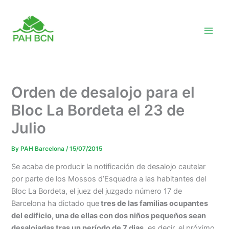
Skip
to
content
Orden de desalojo para el
Bloc La Bordeta el 23 de
Julio
By
PAH Barcelona
/
15/07/2015
Se acaba de producir la notificación de desalojo cautelar
por parte de los Mossos d’Esquadra a las habitantes del
Bloc La Bordeta, el juez del juzgado número 17 de
Barcelona ha dictado que
tres de las familias ocupantes
del edificio, una de ellas con dos niños pequeños sean
desalojadas tras un período de 7 dias
, es decir, el próximo