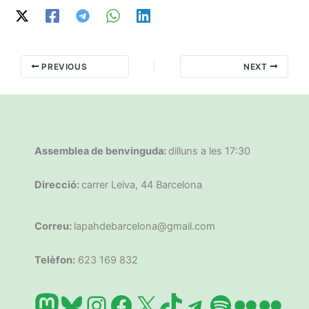
PREVIOUS
NEXT
Assemblea de benvinguda:
dilluns a les 17:30
Direcció:
carrer Leiva, 44 Barcelona
Correu:
lapahdebarcelona@gmail.com
Telèfon:
623 169 832
Mastodon
Bluesky
Instagram
Facebook
X
TikTok
Telegram
Spotify
Flickr
Flic