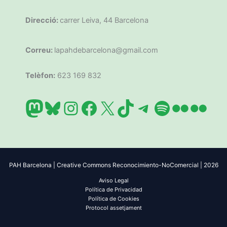
Direcció:
carrer Leiva, 44 Barcelona
Correu:
lapahdebarcelona@gmail.com
Telèfon:
623 169 832
Mastodon
Bluesky
Instagram
Facebook
X
TikTok
Telegram
Spotify
Flickr
Flic
PAH Barcelona | Creative Commons Reconocimiento-NoComercial | 2026
Aviso Legal
Política de Privacidad
Política de Cookies
Protocol assetjament