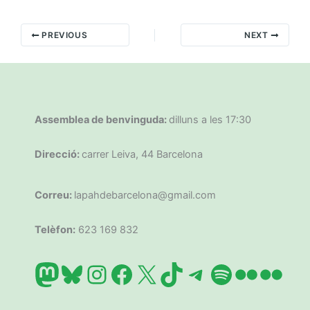
PREVIOUS
NEXT
Assemblea de benvinguda:
dilluns a les 17:30
Direcció:
carrer Leiva, 44 Barcelona
Correu:
lapahdebarcelona@gmail.com
Telèfon:
623 169 832
Mastodon
Bluesky
Instagram
Facebook
X
TikTok
Telegram
Spotify
Flickr
Flic