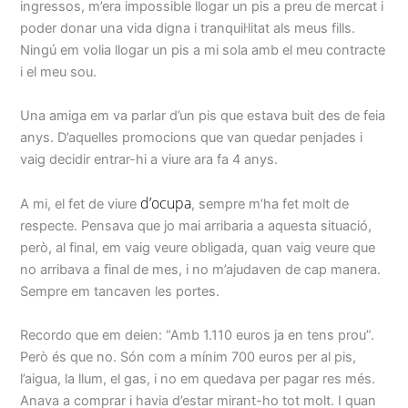
ingressos, m’era impossible llogar un pis a preu de mercat i
poder donar una vida digna i tranquil·litat als meus fills.
Ningú em volia llogar un pis a mi sola amb el meu contracte
i el meu sou.
Una amiga em va parlar d’un pis que estava buit des de feia
anys. D’aquelles promocions que van quedar penjades i
vaig decidir entrar-hi a viure ara fa 4 anys.
d’ocupa
A mi, el fet de viure
, sempre m’ha fet molt de
respecte. Pensava que jo mai arribaria a aquesta situació,
però, al final, em vaig veure obligada, quan vaig veure que
no arribava a final de mes, i no m’ajudaven de cap manera.
Sempre em tancaven les portes.
Recordo que em deien: “Amb 1.110 euros ja en tens prou”.
Però és que no. Són com a mínim 700 euros per al pis,
l’aigua, la llum, el gas, i no em quedava per pagar res més.
Anava a comprar i havia d’estar mirant-ho tot molt. I quan