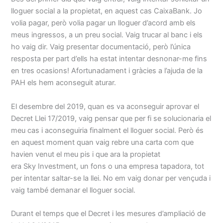
lloguer social a la propietat, en aquest cas CaixaBank. Jo
volia pagar, però volia pagar un lloguer d’acord amb els
meus ingressos, a un preu social. Vaig trucar al banc i els
ho vaig dir. Vaig presentar documentació, però l’única
resposta per part d’ells ha estat intentar desnonar-me fins
en tres ocasions! Afortunadament i gràcies a l’ajuda de la
PAH els hem aconseguit aturar.
El desembre del 2019, quan es va aconseguir aprovar el
Decret Llei 17/2019, vaig pensar que per fi se solucionaria el
meu cas i aconseguiria finalment el lloguer social. Però és
en aquest moment quan vaig rebre una carta com que
havien venut el meu pis i que ara la propietat
era
Sky
Investment
, un fons o una empresa tapadora, tot
per intentar saltar-se la llei. No em vaig donar per vençuda i
vaig també demanar el lloguer social.
Durant el temps que el Decret i les mesures d’ampliació de