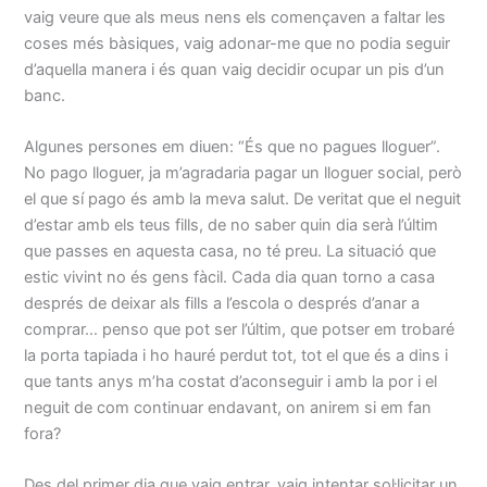
vaig veure que als meus nens els començaven a faltar les
coses més bàsiques, vaig adonar-me que no podia seguir
d’aquella manera i és quan vaig decidir ocupar un pis d’un
banc.
Algunes persones em diuen: “És que no pagues lloguer”.
No pago lloguer, ja m’agradaria pagar un lloguer social, però
el que sí pago és amb la meva salut. De veritat que el neguit
d’estar amb els teus fills, de no saber quin dia serà l’últim
que passes en aquesta casa, no té preu. La situació que
estic vivint no és gens fàcil. Cada dia quan torno a casa
després de deixar als fills a l’escola o després d’anar a
comprar… penso que pot ser l’últim, que potser em trobaré
la porta tapiada i ho hauré perdut tot, tot el que és a dins i
que tants anys m’ha costat d’aconseguir i amb la por i el
neguit de com continuar endavant, on anirem si em fan
fora?
Des del primer dia que vaig entrar, vaig intentar sol·licitar un