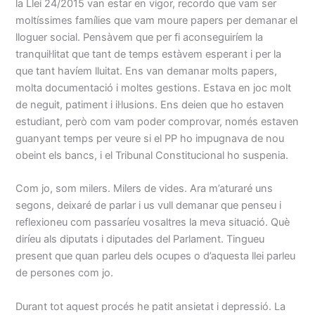
la Llei 24/2015 van estar en vigor, recordo que vam ser
moltíssimes famílies que vam moure papers per demanar el
lloguer social. Pensàvem que per fi aconseguiríem la
tranquil·litat que tant de temps estàvem esperant i per la
que tant havíem lluitat. Ens van demanar molts papers,
molta documentació i moltes gestions. Estava en joc molt
de neguit, patiment i il·lusions. Ens deien que ho estaven
estudiant, però com vam poder comprovar, només estaven
guanyant temps per veure si el PP ho impugnava de nou
obeint els bancs, i el Tribunal Constitucional ho suspenia.
Com jo, som milers. Milers de vides. Ara m’aturaré uns
segons, deixaré de parlar i us vull demanar que penseu i
reflexioneu com passaríeu vosaltres la meva situació. Què
diríeu als diputats i diputades del Parlament. Tingueu
present que quan parleu dels ocupes o d’aquesta llei parleu
de persones com jo.
Durant tot aquest procés he patit ansietat i depressió. La