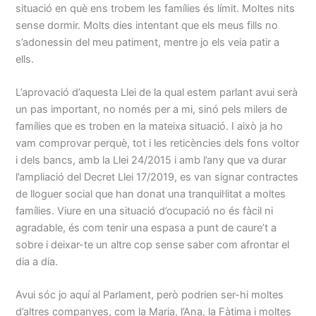
situació en què ens trobem les famílies és límit. Moltes nits
sense dormir. Molts dies intentant que els meus fills no
s’adonessin del meu patiment, mentre jo els veia patir a
ells.
L’aprovació d’aquesta Llei de la qual estem parlant avui serà
un pas important, no només per a mi, sinó pels milers de
famílies que es troben en la mateixa situació. I això ja ho
vam comprovar perquè, tot i les reticències dels fons voltor
i dels bancs, amb la Llei 24/2015 i amb l’any que va durar
l’ampliació del Decret Llei 17/2019, es van signar contractes
de lloguer social que han donat una tranquil·litat a moltes
famílies. Viure en una situació d’ocupació no és fàcil ni
agradable, és com tenir una espasa a punt de caure’t a
sobre i deixar-te un altre cop sense saber com afrontar el
dia a dia.
Avui sóc jo aquí al Parlament, però podrien ser-hi moltes
d’altres companyes, com la Maria, l’Ana, la Fàtima i moltes