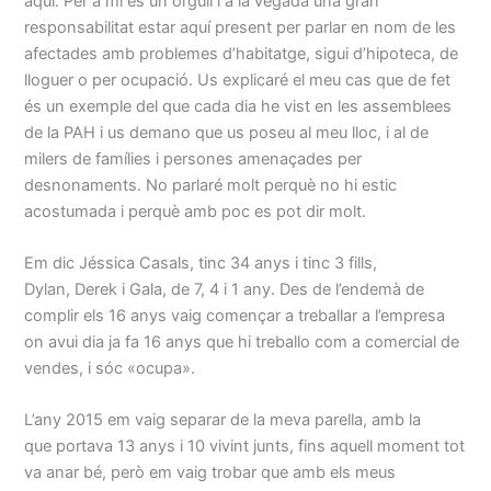
aquí. Per a mi és un orgull i a la vegada una gran
responsabilitat estar aquí present per parlar en nom de les
afectades amb problemes d’habitatge, sigui d’hipoteca, de
lloguer o per ocupació. Us explicaré el meu cas que de fet
és un exemple del que cada dia he vist en les assemblees
de la PAH i us demano que us poseu al meu lloc, i al de
milers de famílies i persones amenaçades per
desnonaments. No parlaré molt perquè no hi estic
acostumada i perquè amb poc es pot dir molt.
Em dic
Jéssica
Casals, tinc
34
anys i tinc 3 fills,
Dylan,
Derek
i Gala, de 7, 4 i 1 any. Des de l’endemà de
complir els
16
anys vaig començar a treballar a l’empresa
on avui dia ja fa
16
anys que hi treballo com a comercial de
vendes, i sóc «ocupa».
L’any 2015 em vaig separar de la meva parella, amb la
que
portava 13 anys
i 10 vivint junts, fins aquell moment tot
va anar bé, però em vaig trobar que amb els meus