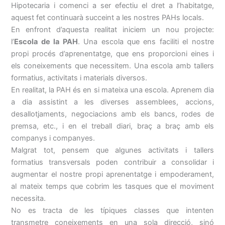
Hipotecaria i comenci a ser efectiu el dret a l’habitatge,
aquest fet continuarà succeint a les nostres PAHs locals.
En enfront d’aquesta realitat iniciem un nou projecte:
l’
Escola de la PAH
. Una escola que ens faciliti el nostre
propi procés d’aprenentatge, que ens proporcioni eines i
els coneixements que necessitem. Una escola amb tallers
formatius, activitats i materials diversos.
En realitat, la PAH és en si mateixa una escola. Aprenem dia
a dia assistint a les diverses assemblees, accions,
desallotjaments, negociacions amb els bancs, rodes de
premsa, etc., i en el treball diari, braç a braç amb els
companys i companyes.
Malgrat tot, pensem que algunes activitats i tallers
formatius transversals poden contribuir a consolidar i
augmentar el nostre propi aprenentatge i empoderament,
al mateix temps que cobrim les tasques que el moviment
necessita.
No es tracta de les típiques classes que intenten
transmetre coneixements en una sola direcció, sinó