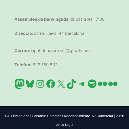
Assemblea de benvinguda:
dilluns a les 17:30
Direcció:
carrer Leiva, 44 Barcelona
Correu:
lapahdebarcelona@gmail.com
Telèfon:
623 169 832
Mastodon
Bluesky
Instagram
Facebook
X
TikTok
Telegram
Spotify
Flickr
Flic
PAH Barcelona | Creative Commons Reconocimiento-NoComercial | 2026
Aviso Legal