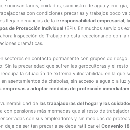
a, sociosanitarios, cuidados, suministro de agua y energía, 
rabajadoras con condiciones precarias y trabajos poco va
es llegan denuncias de la
irresponsabilidad empresarial, la
ipos de Protección Individual
(EPI). En muchos servicios ex
 ahora Inspección de Trabajo no está reaccionando con la r
uaciones dramáticas.
en sectores en contacto permanente con grupos de riesgo, 
. Sin la precariedad que sufren las gerocultoras y el rest
eocupa la situación de extrema vulnerabilidad en la que se
n asentamientos de chabolas, sin acceso a agua o a luz y s
 las empresas a adoptar medidas de protección inmediatam
 vulnerabilidad de
las trabajadoras del hogar y los cuidado
eja con pensiones más mermadas que al resto de trabajadora
n encerradas con sus empleadores y sin medidas de protecci
ón deje de ser tan precaria se debe ratificar el
Convenio 189