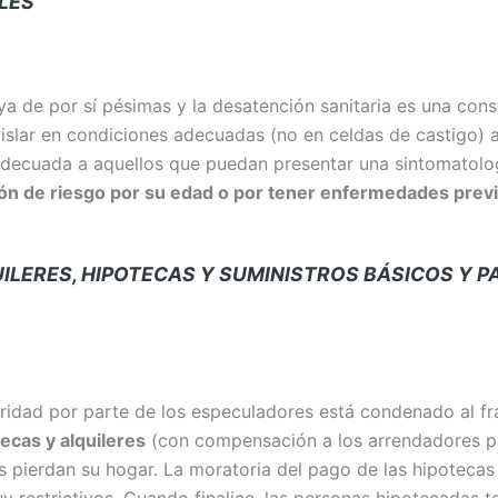
LES
ya de por sí pésimas y la desatención sanitaria es una cons
islar en condiciones adecuadas (no en celdas de castigo) 
decuada a aquellos que puedan presentar una sintomatolog
ión de riesgo por su edad o por tener enfermedades prev
ILERES, HIPOTECAS Y SUMINISTROS BÁSICOS Y P
ridad por parte de los especuladores está condenado al fr
ecas y alquileres
(con compensación a los arrendadores par
as pierdan su hogar. La moratoria del pago de las hipoteca
y restrictivos. Cuando finalice, las personas hipotecadas t