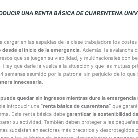
TRODUCIR UNA RENTA BÁSICA DE CUARENTENA
UNIV
cargar en las espaldas de la clase trabajadora los costes 
 desde el inicio de la emergencia.
Además, la avalancha d
esos que se juegan su viabilidad, y multinacionales con be
l. Hay que darle la vuelta a la situación y que las mutuas 
 4 semanas asumido por la patronal sin perjuicio de lo que
nera innecesaria.
puede quedar sin ingresos mientras dure la emergencia s
le introducir una
“renta básica de cuarentena”
que garanti
arma. Esta renta básica debe
garantizar la sostenibilidad de
arar su actividad. También deben proteger a las pequeñas
enes subsisten en sectores más precarios y desprotegidos 
dican a los cuidados de menores, dependientes y personas 