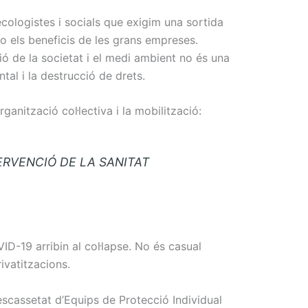
ecologistes i socials que exigim una sortida
 no els beneficis de les grans empreses.
ó de la societat i el medi ambient no és una
ntal i la destrucció de drets.
anització col·lectiva i la mobilització:
ERVENCIÓ DE LA SANITAT
VID
-19 arribin al col·lapse. No és casual
ivatitzacions.
escassetat d’Equips de Protecció Individual