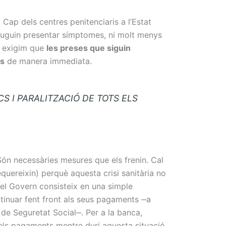
 Cap dels centres penitenciaris a l’Estat
e puguin presentar símptomes, ni molt menys
e exigim que
les preses que siguin
es
de manera immediata.
 I PARALITZACIÓ DE TOTS ELS
Són necessàries mesures que els frenin. Cal
uereixin) perquè aquesta crisi sanitària no
el Govern consisteix en una simple
ntinuar fent front als seus pagaments ‒a
de Seguretat Social‒. Per a la banca,
dels pagaments mentre duri aquesta situació