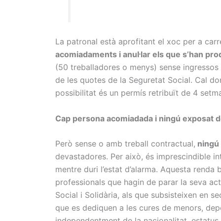
La patronal està aprofitant el xoc per a carr
acomiadaments i anul·lar els que s’han prod
(50 treballadores o menys) sense ingressos q
de les quotes de la Seguretat Social. Cal don
possibilitat és un permís retribuït de 4 set
Cap persona acomiadada i ningú exposat 
Però sense o amb treball contractual,
ningú 
devastadores. Per això, és imprescindible i
mentre duri l’estat d’alarma. Aquesta renda
professionals que hagin de parar la seva act
Social i Solidària, als que subsisteixen en s
que es dediquen a les cures de menors, depe
independentment de la nacionalitat, estatus 