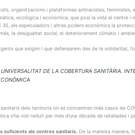
ats, organitzacions i plataformes antiracistes, feministes, 
limàtica, ecològica i econòmica, que posi la vida al centre i
 35, els especuladors i altres poders econòmics la protecci
més, la desigualtat social, el deteriorament climàtic i ambie
nts que exigim i que defensarem des de la solidaritat, l’org
 UNIVERSALITAT DE LA COBERTURA SANITÀRIA. INT
 ECONÒMICA
 sanitaris dels territoris on es concentren més casos de
CO
blica s’ha vist reduït per més d’una dècada de retallades i pr
 suficients als centres sanitaris.
De la mateixa manera, l’