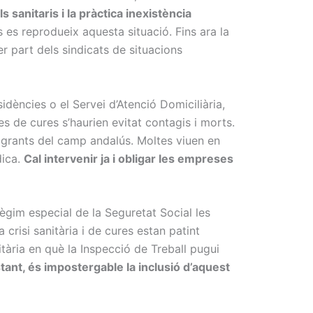
 sanitaris i la pràctica inexistència
s es reprodueix aquesta situació. Fins ara la
r part dels sindicats de situacions
ències o el Servei d’Atenció Domiciliària,
es de cures s’haurien evitat contagis i morts.
migrants del camp andalús. Moltes viuen en
dica.
Cal intervenir ja i obligar les empreses
ègim especial de la Seguretat Social les
crisi sanitària i de cures estan patint
ària en què la Inspecció de Treball pugui
ant, és impostergable la inclusió d’aquest