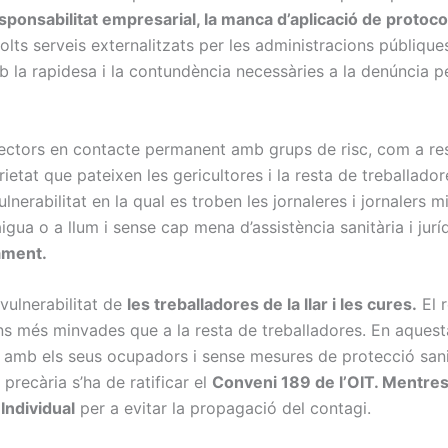
sponsabilitat empresarial, la manca d’aplicació de protocols
olts serveis externalitzats per les administracions públique
 la rapidesa i la contundència necessàries a la denúncia pe
ectors en contacte permanent amb grups de risc, com a resid
rietat que pateixen les gericultores i la resta de treballador
nerabilitat en la qual es troben les jornaleres i jornalers 
ua o a llum i sense cap mena d’assistència sanitària i jurí
ament.
vulnerabilitat de
les treballadores de la llar i les cures.
El r
ons més minvades que a la resta de treballadores. En aquesta 
amb els seus ocupadors i sense mesures de protecció sanit
 precària s’ha de ratificar el
Conveni 189 de l’OIT. Mentrest
Individual
per a evitar la propagació del contagi.