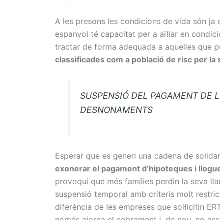
A les presons les condicions de vida són ja d
espanyol té capacitat per a aïllar en condic
tractar de forma adequada a aquelles que p
classificades com a població de risc per la
SUSPENSIÓ DEL PAGAMENT DE LL
DESNONAMENTS
Esperar que es generi una cadena de solidar
exonerar el pagament d’hipoteques i llogu
provoqui que més famílies perdin la seva ll
suspensió temporal amb criteris molt restric
diferència de les empreses que sol·licitin 
només ajorna el cobrament i, de nou, no ass