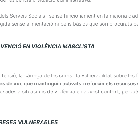
t dels Serveis Socials –sense funcionament en la majoria d’a
gida sense alimentació ni béns bàsics que són procurats per
ENCIÓ EN VIOLÈNCIA MASCLISTA
tensió, la càrrega de les cures i la vulnerabilitat sobre les f
s de xoc que mantinguin activats i reforcin els recursos s
osades a situacions de violència en aquest context, perquè
S VULNERABLES