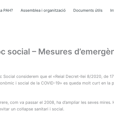
La PAH?
Assemblea i organització
Documents útils
I
oc social – Mesures d’emergè
c Social considerem que el «Reial Decret-llei 8/2020, de 1
conòmic i social de la COVID-19» es queda molt curt en la pr
rere, com va passar el 2008, ha d’ampliar les seves mires. 
itar un col·lapse sanitari i social.