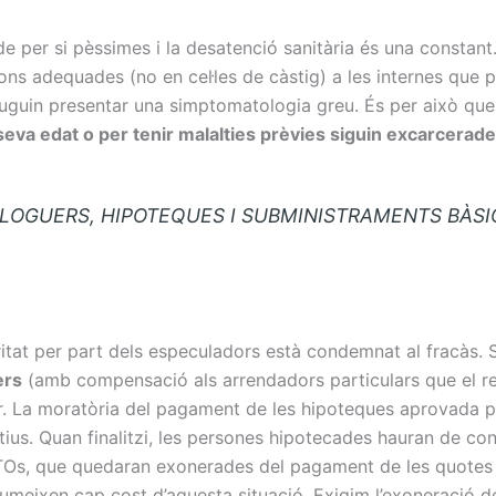
e per si pèssimes i la desatenció sanitària és una constant.
ions adequades (no en cel·les de càstig) a les internes qu
uguin presentar una simptomatologia greu. És per això qu
 seva edat o per tenir malalties prèvies siguin excarcerad
OGUERS, HIPOTEQUES I SUBMINISTRAMENTS BÀSICS
itat per part dels especuladors està condemnat al fracàs. 
ers
(amb compensació als arrendadors particulars que el req
ar. La moratòria del pagament de les hipoteques aprovada p
tius. Quan finalitzi, les persones hipotecades hauran de co
ERTOs, que quedaran exonerades del pagament de les quotes 
umeixen cap cost d’aquesta situació. Exigim l’exoneració 