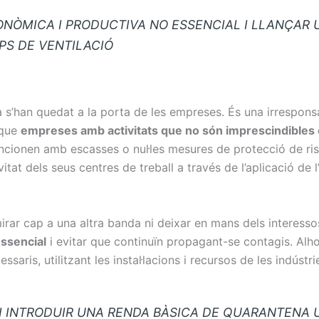
ONÒMICA I PRODUCTIVA NO ESSENCIAL I LLANÇAR 
IPS DE VENTILACIÓ
 s’han quedat a la porta de les empreses. És una irresponsa
 que
empreses amb activitats que no són imprescindibles 
ncionen amb escasses o nul·les mesures de protecció de ris
ivitat dels seus centres de treball a través de l’aplicació de 
rar cap a una altra banda ni deixar en mans dels interessos 
essencial
i evitar que continuïn propagant-se contagis. Alhor
essaris, utilitzant les instal·lacions i recursos de les indústr
I INTRODUIR UNA RENDA BÀSICA DE QUARANTENA U