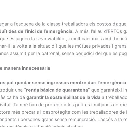
egar a l’esquena de la classe treballadora els costos d’aque
uït des de l’inici de l’emergència.
A més, l’allau d’ERTOs g
ue es juguen la seva viabilitat, i multinacionals amb benef
ar-li la volta a la situació i que les mútues privades i gra
manes assumit per la patronal, sense perjudici del que es pu
de manera innecessària
es pot quedar sense ingressos mentre duri l’emergència 
ntroduir una
“renda bàsica de quarantena”
que garanteixi in
 bàsica ha de
garantir la sostenibilitat de la vida
a treballado
ivitat. També han de protegir a les petites i mitjanes coop
ectors més precaris i desprotegits com les treballadores de la
ndents i persones grans sense remuneració. L’accés a la re
de residència o situació administrativa.