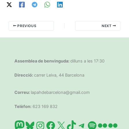
PREVIOUS
NEXT
Assemblea de benvinguda:
dilluns a les 17:30
Direcció:
carrer Leiva, 44 Barcelona
Correu:
lapahdebarcelona@gmail.com
Telèfon:
623 169 832
Mastodon
Bluesky
Instagram
Facebook
X
TikTok
Telegram
Spotify
Flickr
Flic