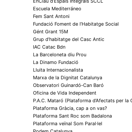
EnClau d’Espais Integrals SCCL
Escuela Mediterráneo
Fem Sant Antoni
Fundació Foment de l’Habitatge Social
Gént Grant 15M
Grup d’habitatge del Casc Antic
IAC Catac Bdn
La Barceloneta diu Prou
La Dinamo Fundació
Lluita Internacionalista
Marxa de la Dignitat Catalunya
Observatori Guinardó-Can Baró
Oficina de Vida Independent
P.A.C. Mataró (Plataforma d’Afectats per la C
Plataforma Gràcia, cap a on vas?
Plataforma Sant Roc som Badalona
Plataforma veïnal Som Paral·lel
Podem Catalunya