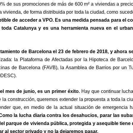
 30% de sus promociones de más de 600 m² a viviendas a preci
 vivienda, de forma distribuida por toda la ciudad, como suce
tible de acceder a VPO. Es una medida pensada para el co
 toda Catalunya y es una herramienta nueva en el urbani
amiento de Barcelona el 23 de febrero de 2018, y ahora se
zada: la Plataforma de Afectadas por la Hipoteca de Barcelon
inas de Barcelona (FAVB), la Asamblea de Barrios por un Tu
(ODESC).
el mes de junio, es un primer éxito.
Hay que continuar luchan
 de la construcción, queremos extender la propuesta a toda la 
nder que, en medio de la actual situación de emergencia hab
Como la lucha diaria contra los desahucios, parar las sub
 del parque de vivienda pública, protegida y asequible tie
r al sector privado y no la dejaremos pasar.