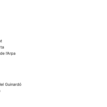
at
rta
de l’Arpa
del Guinardó
a