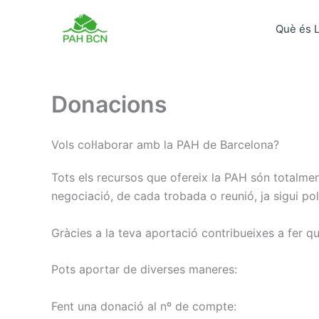
Vés
al
Què és 
contingut
Donacions
Vols col·laborar amb la PAH de Barcelona?
Tots els recursos que ofereix la PAH són total
negociació, de cada trobada o reunió, ja sigui polí
Gràcies a la teva aportació contribueixes a fer qu
Pots aportar de diverses maneres:
Fent una donació al nº de compte: