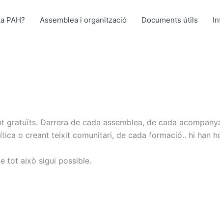
La PAH?
Assemblea i organització
Documents útils
I
ment gratuïts. Darrera de cada assemblea, de cada acompa
tica o creant teixit comunitari, de cada formació.. hi han ho
e tot això sigui possible.