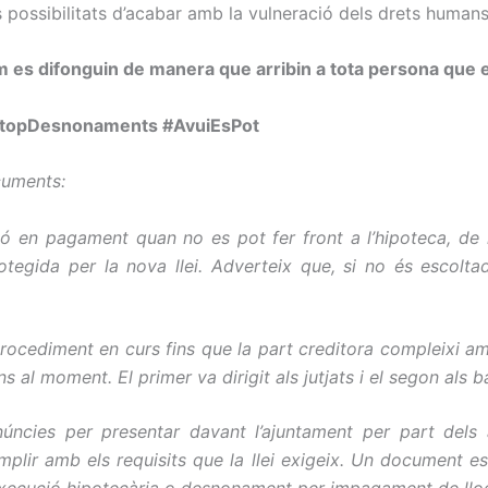
s possibilitats d’acabar amb la vulneració dels drets humans
es difonguin de manera que arribin a tota persona que
#StopDesnonaments #AvuiEsPot
ocuments:
ció en pagament quan no es pot fer front a l’hipoteca, de
protegida per la nova llei. Adverteix que, si no és esco
ocediment en curs fins que la part
creditora
compleixi amb
s al moment. El primer va dirigit als jutjats i el segon als b
núnc
ies per presentar davant l’ajuntament per part dels 
complir amb els requisits que la llei exigeix. Un document
 l’execució hipotecària o desnonament per
impagament de llo