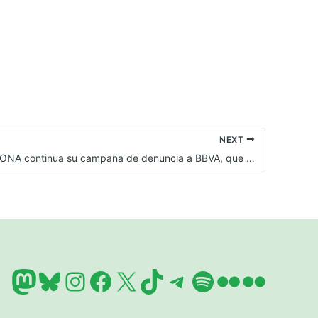
NEXT
PAH BARCELONA continua su campaña de denuncia a BBVA, que se niega a sentarse a negociar con las familias estafadas.
Mastodon
Bluesky
Instagram
Facebook
X
TikTok
Telegram
Spotify
Flickr
Flickr