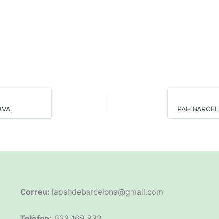
BVA
Correu:
lapahdebarcelona@gmail.com
Telèfon:
623 169 832