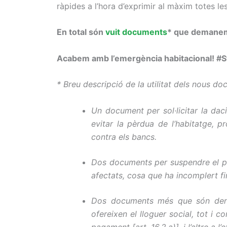
ràpides a l’hora d’exprimir al màxim totes le
En total són
vuit documents
* que demanem 
Acabem amb l’emergència habitacional! 
* Breu descripció de la utilitat dels nous d
Un document per sol·licitar la da
evitar la pèrdua de l’habitatge, 
contra els bancs.
Dos documents per suspendre el pr
afectats, cosa que ha incomplert fin
Dos documents més que són d
e
ofereixen el lloguer social, tot i 
pagament [art. 16.2.a)], i l’altre a