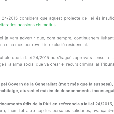
 24/2015 considera que aquest projecte de llei és insufici
eiterades ocasions els motius
.
i ja vam advertir que, com sempre, continuaríem lluitant
na eina més per revertir l’exclusió residencial.
tible que la Llei 24/2015 no s’hagués aprovats sense la IL
atge i l’alarma social que va crear el recurs criminal al Tribu
u pel Govern de la Generalitat (molt més que la suspesa),
l’habitatge, aturant el màxim de desnonaments i aconsegui
 documents útils de la PAH en referència a la llei 24/2015,
rn, l’hem fet altre cop les persones solidàries, avançan