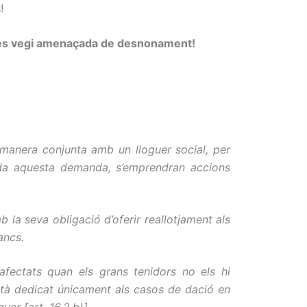
!
 es vegi amenaçada de desnonament!
 manera conjunta amb un lloguer social, per
ltada aquesta demanda, s’emprendran accions
 la seva obligació d’oferir reallotjament als
ancs.
afectats quan els grans tenidors no els hi
 està dedicat únicament als casos de dació en
guer
[art. 16.2.b)].