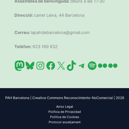
Assemblea de benvinguda:
dilluns a les 17:30
Direcció:
carrer Leiva, 44 Barcelona
Correu:
lapahdebarcelona@gmail.com
Telèfon:
623 169 832
Mastodon
Bluesky
Instagram
Facebook
X
TikTok
Telegram
Spotify
Flickr
Flic
PAH Barcelona | Creative Commons Reconocimiento-NoComercial | 2026
Aviso Legal
Política de Privacidad
Política de Cookies
Protocol assetjament