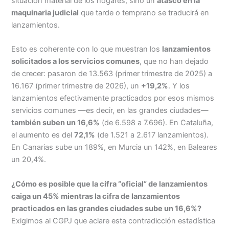
situación material de los hogares, sino un
atasco en la
maquinaria judicial
que tarde o temprano se traducirá en
lanzamientos.
Esto es coherente con lo que muestran los
lanzamientos
solicitados a los servicios comunes
, que no han dejado
de crecer: pasaron de 13.563 (primer trimestre de 2025) a
16.167 (primer trimestre de 2026), un
+19,2%
. Y los
lanzamientos efectivamente practicados por esos mismos
servicios comunes —es decir, en las grandes ciudades—
también suben un 16,6%
(de 6.598 a 7.696). En Cataluña,
el aumento es del
72,1%
(de 1.521 a 2.617 lanzamientos).
En Canarias sube un 189%, en Murcia un 142%, en Baleares
un 20,4%.
¿Cómo es posible que la cifra “oficial” de lanzamientos
caiga un 45% mientras la cifra de lanzamientos
practicados en las grandes ciudades sube un 16,6%?
Exigimos al CGPJ que aclare esta contradicción estadística