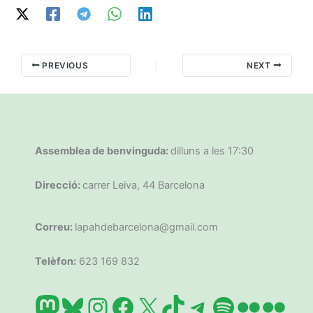
PREVIOUS
NEXT
Assemblea de benvinguda:
dilluns a les 17:30
Direcció:
carrer Leiva, 44 Barcelona
Correu:
lapahdebarcelona@gmail.com
Telèfon:
623 169 832
Mastodon
Bluesky
Instagram
Facebook
X
TikTok
Telegram
Spotify
Flickr
Flic