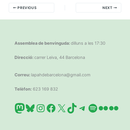
PREVIOUS
NEXT
Assemblea de benvinguda:
dilluns a les 17:30
Direcció:
carrer Leiva, 44 Barcelona
Correu:
lapahdebarcelona@gmail.com
Telèfon:
623 169 832
Mastodon
Bluesky
Instagram
Facebook
X
TikTok
Telegram
Spotify
Flickr
Flic