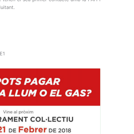
uitant.
E1