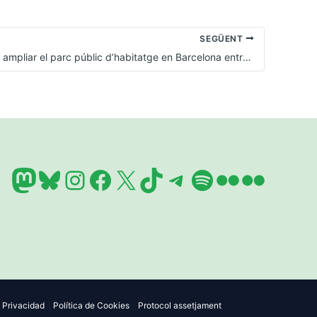
SEGÜENT
La moció per ampliar el parc públic d’habitatge en Barcelona entra en el ple de l’Ajuntament
Mastodon
Bluesky
Instagram
Facebook
X
TikTok
Telegram
Spotify
Flickr
Flickr
e Privacidad
Política de Cookies
Protocol assetjament