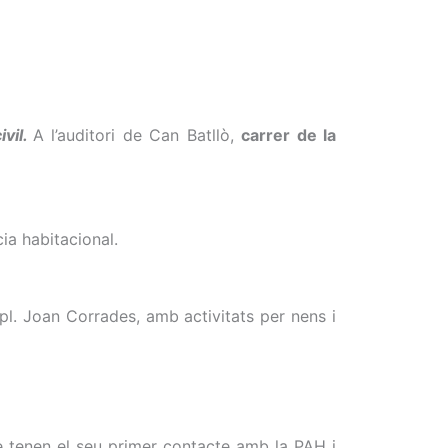
ivil.
A l’auditori de Can Batllò,
carrer de la
ia habitacional.
pl. Joan
Corrades
, amb activitats per nens i
e tenen el seu primer contacte amb la PAH i