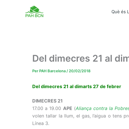
Vés
al
Què és 
contingut
Del dimecres 21 al di
Per
PAH Barcelona
/
20/02/2018
Del dimecres 21 al dimarts 27 de febrer
DIMECRES 21
17.00 a 19.00
APE
(
Aliança contra la Pobre
volen tallar la llum, el gas, l’aigua o tens
Línea 3.