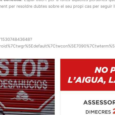
ent per resoldre dubtes sobre el seu propi cas per seguir ll
57153074843648?
droid%7Ctwgr%5Edefault%7Ctwcon%5E7090%7Ctwterm%5