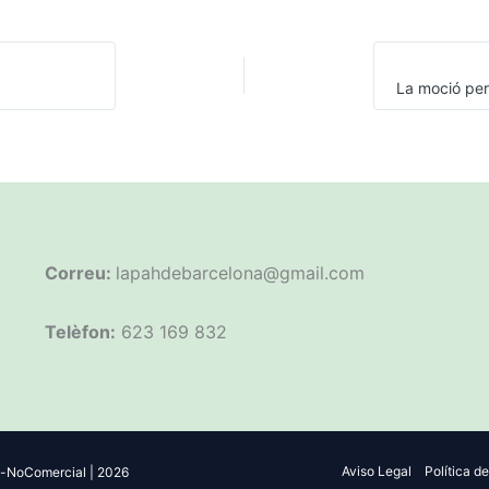
Correu:
lapahdebarcelona@gmail.com
Telèfon:
623 169 832
Aviso Legal
Política d
-NoComercial | 2026