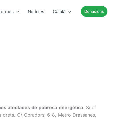
nformes
Notícies
Català
Donacions
nes afectades de pobresa energètica
. Si et
eus drets. C/ Obradors, 6-8, Metro Drassanes,