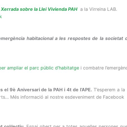
Xerrada sobre la Llei Vivienda PAH
a la Virreina LAB.
ok
’emergència
habitacional
a les respostes de la societat c
k
er ampliar el parc públic d’habitatge
i combatre l’emergènc
s el 9è Aniversari de la
PAH
i 4t de l’
APE
.
T’esperem a la 
certs… Més informació al nostre esdeveniment de Facebook
 col·lectiu
. Espai obert per a totes aquelles persones qu