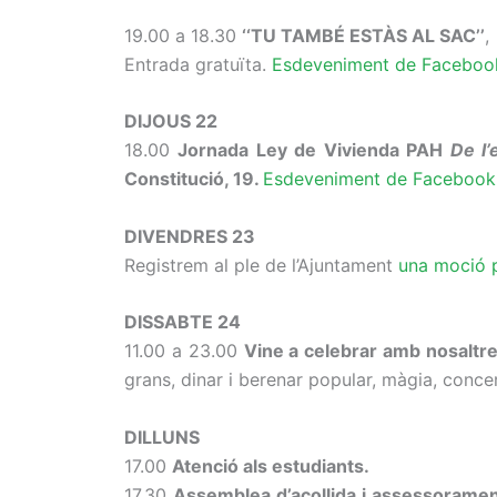
19.00 a 18.30
‘‘TU TAMBÉ ESTÀS AL SAC’’
,
Entrada gratuïta.
Esdeveniment de Facebo
DIJOUS 22
18.00
Jornada Ley de Vivienda PAH
De l
Constitució, 19.
Esdeveniment de Faceboo
DIVENDRES 23
Registrem al ple de l’Ajuntament
una moció p
DISSABTE 24
11.00 a 23.00
Vine a celebrar amb nosaltre
grans, dinar i berenar popular, màgia, con
DILLUNS
17.00
Atenció als estudiants.
17.30
Assemblea d’acollida i assessorament