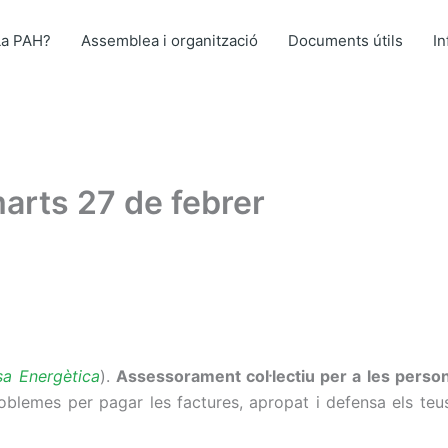
La PAH?
Assemblea i organització
Documents útils
I
marts 27 de febrer
sa Energètica
).
Assessorament col·lectiu per a les perso
 problemes per pagar les factures, apropat i defensa els t