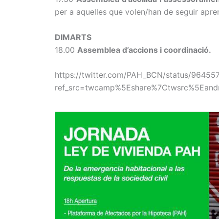
per a aquelles que volen/han de seguir apren
DIMARTS
18.00
Assemblea d’accions i coordinació.
https://twitter.com/PAH_BCN/status/9645
ref_src=twcamp%5Eshare%7Ctwsrc%5Ean