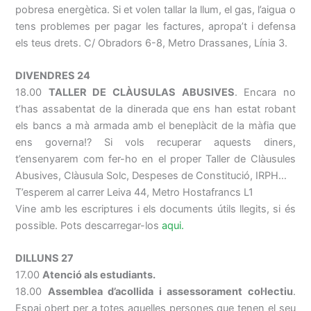
pobresa energètica. Si et volen tallar la llum, el gas, l’aigua o
tens problemes per pagar les factures, apropa’t i defensa
els teus drets. C/ Obradors 6-8, Metro Drassanes, Línia 3.
DIVENDRES 24
18.00
TALLER DE
CLÀUSULAS
ABUSIVES
. Encara no
t’has assabentat de la dinerada que ens han estat robant
els bancs a mà armada amb el beneplàcit de la màfia que
ens governa!? Si vols recuperar aquests diners,
t’ensenyarem com fer-ho en el proper Taller de Clàusules
Abusives, Clàusula Solc, Despeses de Constitució,
IRPH
…
T’esperem al carrer
Leiva
44, Metro Hostafrancs L1
Vine
amb les escriptures i els documents útils llegits, si és
possible. Pots descarregar-los
aqui.
DILLUNS 27
17.00
Atenció als estudiants.
18.00
Assemblea d’acollida i assessorament col·lectiu
.
Espai obert per a totes aquelles persones que tenen el seu