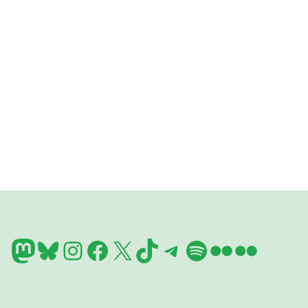
Mastodon
Bluesky
Instagram
Facebook
X
TikTok
Telegram
Spotify
Flickr
Flickr