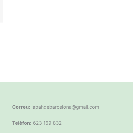
Correu:
lapahdebarcelona@gmail.com
Telèfon:
623 169 832