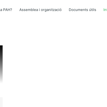
La PAH?
Assemblea i organització
Documents útils
I