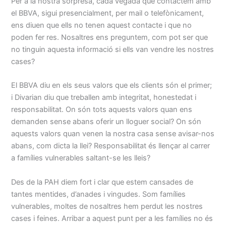
Per a la nostra sorpresa, cada vegada que contactem amb
el BBVA, sigui presencialment, per mail o telefònicament,
ens diuen que ells no tenen aquest contacte i que no
poden fer res. Nosaltres ens preguntem, com pot ser que
no tinguin aquesta informació si ells van vendre les nostres
cases?
El BBVA diu en els seus valors que els clients són el primer;
i Divarian diu que treballen amb integritat, honestedat i
responsabilitat. On són tots aquests valors quan ens
demanden sense abans oferir un lloguer social? On són
aquests valors quan venen la nostra casa sense avisar-nos
abans, com dicta la llei? Responsabilitat és llençar al carrer
a famílies vulnerables saltant-se les lleis?
Des de la PAH diem fort i clar que estem cansades de
tantes mentides, d’anades i vingudes. Som famílies
vulnerables, moltes de nosaltres hem perdut les nostres
cases i feines. Arribar a aquest punt per a les famílies no és