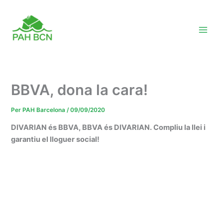
Vés
al
contingut
BBVA, dona la cara!
Per
PAH Barcelona
/
09/09/2020
DIVARIAN és BBVA, BBVA és DIVARIAN. Compliu la llei i
garantiu el lloguer social!