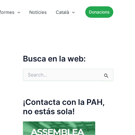
nformes
Notícies
Català
Donacions
Busca en la web:
C
e
r
c
a
¡Contacta con la PAH,
:
no estás sola!