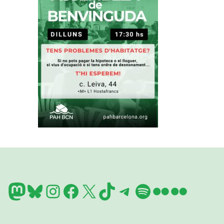
Mastodon
Bluesky
Instagram
Facebook
X
TikTok
Telegram
Spotify
Flickr
Flickr