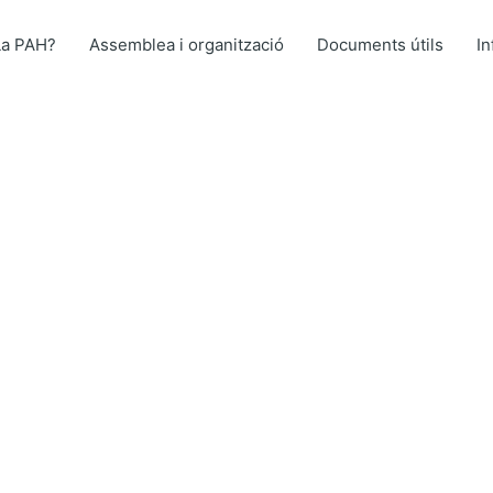
La PAH?
Assemblea i organització
Documents útils
I