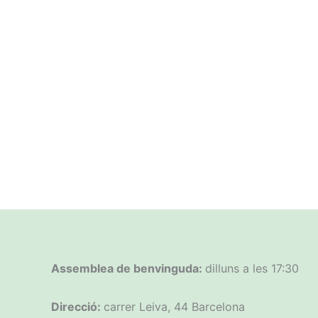
Assemblea de benvinguda:
dilluns a les 17:30
Direcció:
carrer Leiva, 44 Barcelona