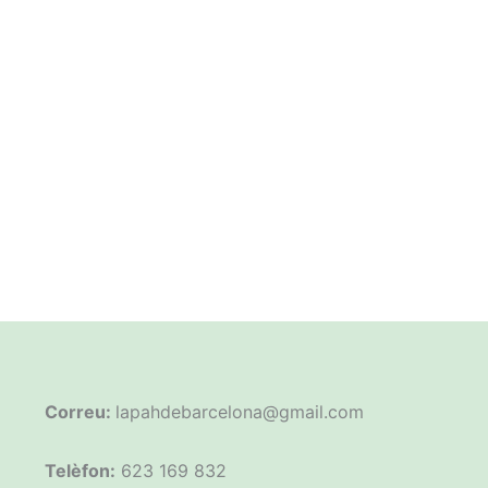
Correu:
lapahdebarcelona@gmail.com
Telèfon:
623 169 832