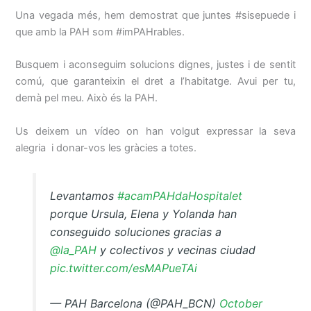
Una vegada més, hem demostrat que juntes #sisepuede i
que amb la PAH som #imPAHrables.
Busquem i aconseguim solucions dignes, justes i de sentit
comú, que garanteixin el dret a l’habitatge. Avui per tu,
demà pel meu. Això és la PAH.
Us deixem un vídeo on han volgut expressar la seva
alegria i donar-vos les gràcies a totes.
Levantamos
#acamPAHdaHospitalet
porque Ursula, Elena y Yolanda han
conseguido soluciones gracias a
@la_PAH
y colectivos y vecinas ciudad
pic.twitter.com/esMAPueTAi
— PAH Barcelona (@PAH_BCN)
October