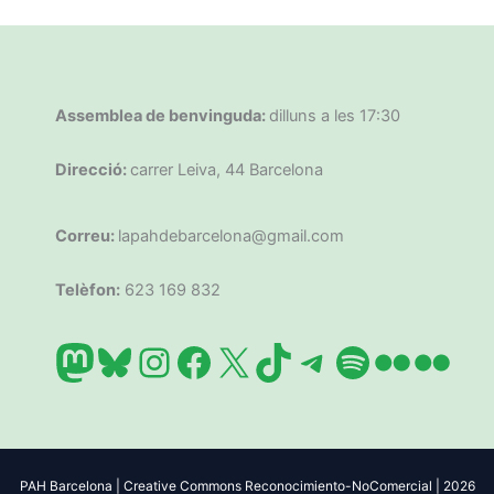
Assemblea de benvinguda:
dilluns a les 17:30
Direcció:
carrer Leiva, 44 Barcelona
Correu:
lapahdebarcelona@gmail.com
Telèfon:
623 169 832
Mastodon
Bluesky
Instagram
Facebook
X
TikTok
Telegram
Spotify
Flickr
Flic
PAH Barcelona | Creative Commons Reconocimiento-NoComercial | 2026