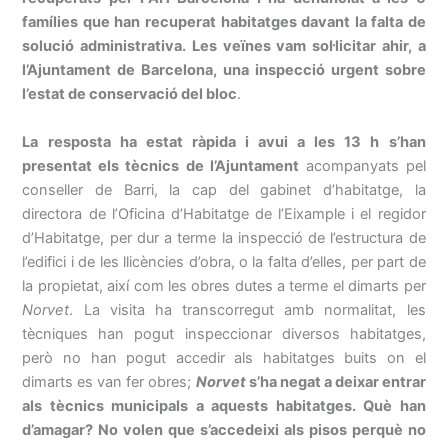
famílies que han recuperat habitatges davant la falta de
solució administrativa. Les veïnes vam sol·licitar ahir, a
l’Ajuntament de Barcelona, una inspecció urgent sobre
l’estat de conservació del bloc
.
La resposta ha estat ràpida i avui a les 13 h s’han
presentat els tècnics de l’Ajuntament
acompanyats pel
conseller de Barri, la cap del gabinet d’habitatge, la
directora de l’Oficina d’Habitatge de l’Eixample i el regidor
d’Habitatge, per dur a terme la inspecció de l’estructura de
l’edifici i de les llicències d’obra, o la falta d’elles, per part de
la propietat, així com les obres dutes a terme el dimarts per
Norvet
. La visita ha transcorregut amb normalitat, les
tècniques han pogut inspeccionar diversos habitatges,
però no han pogut accedir als habitatges buits on el
dimarts es van fer obres;
Norvet
s’ha negat a deixar entrar
als tècnics municipals a aquests habitatges. Què han
d’amagar? No volen que s’accedeixi als pisos perquè no