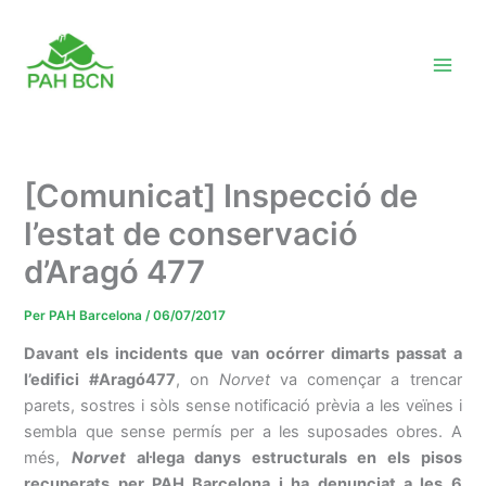
Vés
al
contingut
[Comunicat] Inspecció de
l’estat de conservació
d’Aragó 477
Per
PAH Barcelona
/
06/07/2017
Davant els incidents que van ocórrer dimarts passat a
l’edifici #Aragó477
, on
Norvet
va començar a trencar
parets, sostres i sòls sense notificació prèvia a les veïnes i
sembla que sense permís per a les suposades obres. A
més,
Norvet
al·lega danys estructurals en els pisos
recuperats per PAH Barcelona i ha denunciat a les 6