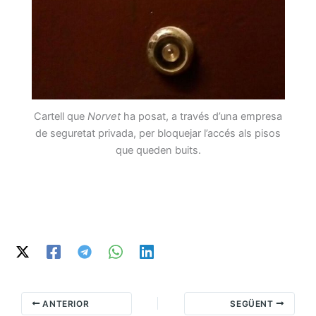
Cartell que
Norvet
ha posat, a través d’una empresa
de seguretat privada, per bloquejar l’accés als pisos
que queden buits.
ANTERIOR
SEGÜENT