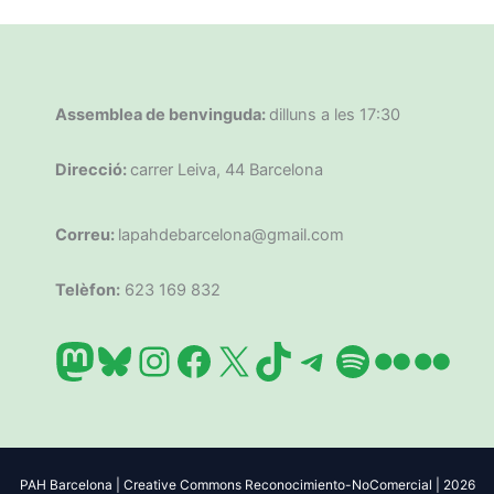
Assemblea de benvinguda:
dilluns a les 17:30
Direcció:
carrer Leiva, 44 Barcelona
Correu:
lapahdebarcelona@gmail.com
Telèfon:
623 169 832
Mastodon
Bluesky
Instagram
Facebook
X
TikTok
Telegram
Spotify
Flickr
Flic
PAH Barcelona | Creative Commons Reconocimiento-NoComercial | 2026