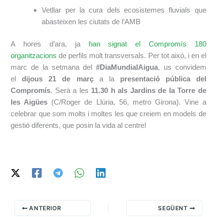
Vetllar per la cura dels ecosistemes fluvials que
abasteixen les ciutats de l’AMB
A hores d’ara, ja
han signat el Compromís 180
organitzacions
de perfils molt transversals. Per tot això, i en el
marc de la setmana del
#DiaMundialAigua
, us convidem
el
dijous 21 de març
a la
presentació pública del
Compromís
. Serà a les
11.30 h als Jardins de la Torre de
les Aigües
(C/Roger de Llúria, 56, metro Girona). Vine a
celebrar que som molts i moltes les que creiem en models de
gestió diferents, que posin la vida al centre!
ANTERIOR
SEGÜENT