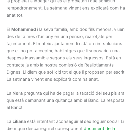
la propietat a indagar qui és el propietari i que sol·licitin
l’empadronament. La setmana vinent ens explicarà com ha
anat tot.
El
Mohammed
i la seva família, amb dos fills menors, viuen
des de fa més d’un any en una pensió, reallotjats per
l’ajuntament. El mateix ajuntament li està oferint solucions
que ell no pot acceptar, habitatges que li suposarien una
despesa inassumible segons els seus ingressos. Està en
contacte ja amb la nostra comissió de Reallotjaments
Dignes. Li diem que sol·liciti tot el que li proposen per escrit.
La setmana vinent ens explicarà com ha anat.
La
Nora
pregunta qui ha de pagar la taxació del seu pis ara
que està demanant una quitança amb el Banc. La resposta:
el Banc!
La
Liliana
està intentant aconseguir el seu lloguer social. Li
diem que descarregui el corresponent
document de la