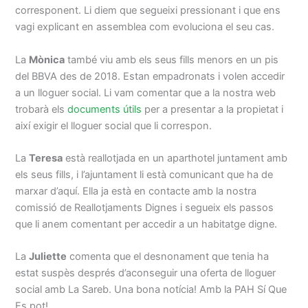
corresponent. Li diem que segueixi pressionant i que ens
vagi explicant en assemblea com evoluciona el seu cas.
La
Mònica
també viu amb els seus fills menors en un pis
del BBVA des de 2018. Estan empadronats i volen accedir
a un lloguer social. Li vam comentar que a la nostra web
trobarà els
documents útils
per a presentar a la propietat i
així exigir el lloguer social que li correspon.
La
Teresa
està reallotjada en un aparthotel juntament amb
els seus fills, i l’ajuntament li està comunicant que ha de
marxar d’aquí. Ella ja està en contacte amb la nostra
comissió de Reallotjaments Dignes i segueix els passos
que li anem comentant per accedir a un habitatge digne.
La
Juliette
comenta que el desnonament que tenia ha
estat suspès després d’aconseguir una oferta de lloguer
social amb La Sareb. Una bona notícia! Amb la PAH Sí Que
Es pot!