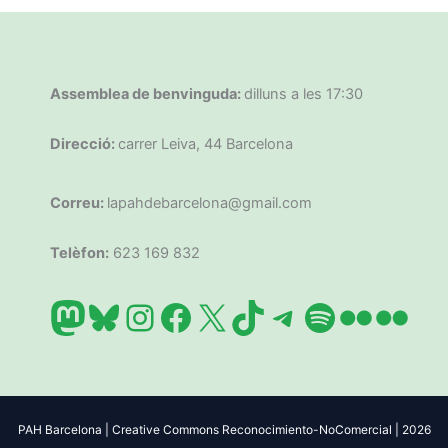
Assemblea de benvinguda:
dilluns a les 17:30
Direcció:
carrer Leiva, 44 Barcelona
Correu:
lapahdebarcelona@gmail.com
Telèfon:
623 169 832
Mastodon
Bluesky
Instagram
Facebook
X
TikTok
Telegram
Spotify
Flickr
Flic
PAH Barcelona | Creative Commons Reconocimiento-NoComercial | 2026