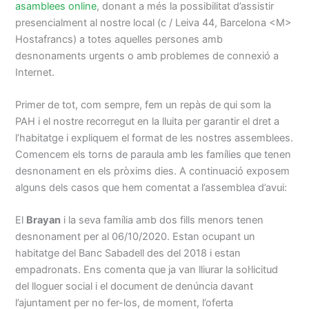
asamblees online
, donant a més la possibilitat d’assistir
presencialment al nostre local (c / Leiva 44, Barcelona <M>
Hostafrancs) a totes aquelles persones amb
desnonaments urgents o amb problemes de connexió a
Internet.
Primer de tot, com sempre, fem un repàs de qui som la
PAH i el nostre recorregut en la lluita per garantir el dret a
l’habitatge i expliquem el format de les nostres assemblees.
Comencem els torns de paraula amb les famílies que tenen
desnonament en els pròxims dies. A continuació exposem
alguns dels casos que hem comentat a l’assemblea d’avui:
El
Brayan
i la seva família amb dos fills menors tenen
desnonament per al 06/10/2020. Estan ocupant un
habitatge del Banc Sabadell des del 2018 i estan
empadronats. Ens comenta que ja van lliurar la sol·licitud
del lloguer social i el document de denúncia davant
l’ajuntament per no fer-los, de moment, l’oferta