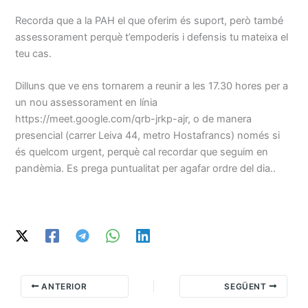
Recorda que a la PAH el que oferim és suport, però també
assessorament perquè t’empoderis i defensis tu mateixa el
teu cas.
Dilluns que ve ens tornarem a reunir a les 17.30 hores per a
un nou assessorament en línia
https://meet.google.com/qrb-jrkp-ajr, o de manera
presencial (carrer Leiva 44, metro Hostafrancs) només si
és quelcom urgent, perquè cal recordar que seguim en
pandèmia. Es prega puntualitat per agafar ordre del dia..
ANTERIOR
SEGÜENT