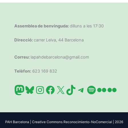
Assemblea de benvinguda:
dilluns a les 17:30
Direcció:
carrer Leiva, 44 Barcelona
Correu:
lapahdebarcelona@gmail.com
Telèfon:
623 169 832
Mastodon
Bluesky
Instagram
Facebook
X
TikTok
Telegram
Spotify
Flickr
Flic
PAH Barcelona | Creative Commons Reconocimiento-NoComercial | 2026