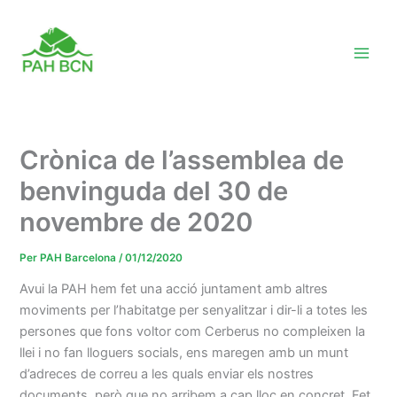
Vés
al
contingut
Crònica de l’assemblea de
benvinguda del 30 de
novembre de 2020
Per
PAH Barcelona
/
01/12/2020
Avui la PAH hem fet una acció juntament amb altres
moviments per l’habitatge per senyalitzar i dir-li a totes les
persones que fons voltor com
Cerberus
no compleixen la
llei i no fan lloguers socials, ens maregen amb un munt
d’adreces de correu a les quals enviar els nostres
documents, però que no arribem a cap lloc en concret. Fet