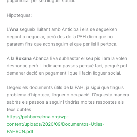
pugui lluitar pel seu lloguer social.
Hipoteques:
L’
Ana
segueix lluitant amb Anticipa i ells se segueixen
negant a negociar, però des de la PAH diem que no
pararem fins que aconseguim el que per llei li pertoca.
A la
Roxana
Abanca li va subhastar el seu pis i ara la volen
desnonar, però li indiquem passos perquè faci, perquè pot
demanar dació en pagament i que li facin lloguer social.
Llegeix els documents útils de la PAH, ja sigui que tinguis
problema d’hipoteca, lloguer o ocupació. D’aquesta manera
sabràs els passos a seguir i tindràs moltes respostes als
teus dubtes
https://pahbarcelona.org/wp-
content/uploads/2020/09/Documentos-Utiles-
PAHBCN.pdf