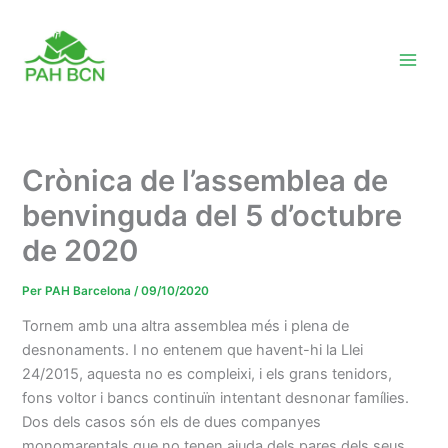
Vés
al
contingut
Crònica de l’assemblea de
benvinguda del 5 d’octubre
de 2020
Per
PAH Barcelona
/
09/10/2020
Tornem amb una altra assemblea més i plena de
desnonaments. I no entenem que havent-hi la Llei
24/2015, aquesta no es compleixi, i els grans tenidors,
fons voltor i bancs continuïn intentant desnonar famílies.
Dos dels casos són els de dues companyes
monomarentals que no tenen ajuda dels pares dels seus