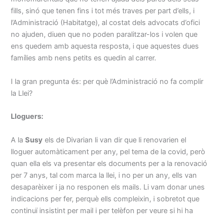
fills, sinó que tenen fins i tot més traves per part d’ells, i
l’Administració (Habitatge), al costat dels advocats d’ofici
no ajuden, diuen que no poden paralitzar-los i volen que
ens quedem amb aquesta resposta, i que aquestes dues
famílies amb nens petits es quedin al carrer.
I la gran pregunta és: per què l’Administració no fa complir
la Llei?
Lloguers:
A la
Susy
els de Divarian li van dir que li renovarien el
lloguer automàticament per any, pel tema de la covid, però
quan ella els va presentar els documents per a la renovació
per 7 anys, tal com marca la llei, i no per un any, ells van
desaparèixer i ja no responen els mails. Li vam donar unes
indicacions per fer, perquè ells compleixin, i sobretot que
continuï insistint per mail i per telèfon per veure si hi ha