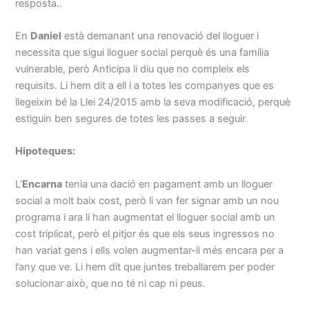
resposta..
En
Daniel
està demanant una renovació del lloguer i
necessita que sigui lloguer social perquè és una família
vulnerable, però Anticipa li diu que no compleix els
requisits. Li hem dit a ell i a totes les companyes que es
llegeixin bé la Llei 24/2015 amb la seva modificació, perquè
estiguin ben segures de totes les passes a seguir.
Hipoteques:
L’
Encarna
tenia una dació en pagament amb un lloguer
social a molt baix cost, però li van fer signar amb un nou
programa i ara li han augmentat el lloguer social amb un
cost triplicat, però el pitjor és que els seus ingressos no
han variat gens i ells volen augmentar-li més encara per a
l’any que ve. Li hem dit que juntes treballarem per poder
solucionar això, que no té ni cap ni peus.