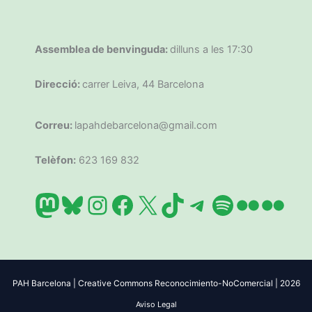
Assemblea de benvinguda:
dilluns a les 17:30
Direcció:
carrer Leiva, 44 Barcelona
Correu:
lapahdebarcelona@gmail.com
Telèfon:
623 169 832
Mastodon
Bluesky
Instagram
Facebook
X
TikTok
Telegram
Spotify
Flickr
Flic
PAH Barcelona | Creative Commons Reconocimiento-NoComercial | 2026
Aviso Legal